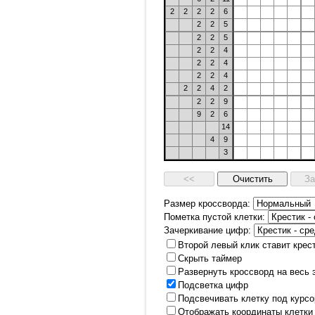
2
2
2
2
6
2
2
5
2
2
5
2
2
4
2
2
4
2
2
4
2
2
4
2
2
2
9
9
2
6
14
4
9
3
Размер кроссворда:
Пометка пустой клетки:
Зачеркивание цифр:
Второй левый клик ставит крес
Скрыть таймер
Развернуть кроссворд на весь 
Подсветка цифр
Подсвечивать клетку под курс
Отображать координаты клетки