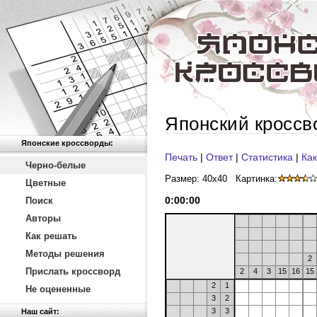
Японский кроссв
Японские кроссворды:
Печать
|
Ответ
|
Статистика
|
Как
Черно-белые
Размер: 40x40
Картинка:
Цветные
0
:
00
:
00
Поиск
Авторы
Как решать
Методы решения
2
Прислать кроссворд
2
4
3
15
16
15
2
1
Не оцененные
3
2
3
3
Наш сайт: