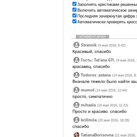
Заполнять крестиками решенны
Включить автоматическое заче
Последняя зачеркнутая цифра 
Автоматически проверять крос
КОММЕНТАРИИ
Strannik
(9 мая 2016, 5:42)
Красивый, спасибо
Гость: Tatʹana 67l.
(9 мая 2016, 
красавец, спасибо
Todorov_astana
(14 мая 2016, 8:
Вначале тяжело было найти зац
mumof
(14 мая 2016, 12:44)
просто, симпатично
mihaela
(19 мая 2016, 11:23)
Просто и красиво. спасибо
brillmila
(20 мая 2016, 18:28)
спасибо
TatianaBorisovna
(21 мая 2016, 