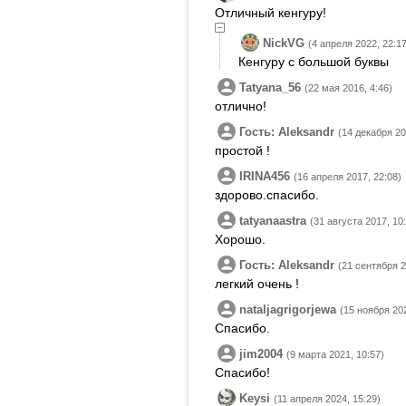
Отличный кенгуру!
NickVG
(4 апреля 2022, 22:17
Кенгуру с большой буквы
Tatyana_56
(22 мая 2016, 4:46)
отлично!
Гость: Aleksandr
(14 декабря 20
простой !
IRINA456
(16 апреля 2017, 22:08)
здорово.спасибо.
tatyanaastra
(31 августа 2017, 10
Хорошо.
Гость: Aleksandr
(21 сентября 2
легкий очень !
nataljagrigorjewa
(15 ноября 202
Спасибо.
jim2004
(9 марта 2021, 10:57)
Спасибо!
Keysi
(11 апреля 2024, 15:29)