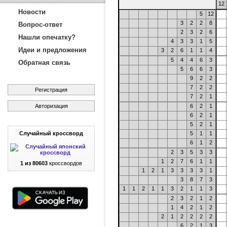
12
Новости
5
12
3
2
2
8
Вопрос-ответ
2
3
2
6
Нашли опечатку?
4
3
3
1
5
Идеи и предложения
3
2
6
1
1
4
5
4
4
6
3
Обратная связь
5
6
6
3
9
2
2
7
2
2
Регистрация
7
2
1
Авторизация
6
2
1
6
2
1
5
2
1
Случайный кроссворд
5
1
1
6
1
2
2
3
5
3
3
1
2
7
6
1
1
1 из 80603
кроссвордов
1
2
1
3
3
3
3
1
3
8
7
3
1
1
2
1
1
3
2
1
1
3
2
3
2
1
2
1
4
2
1
2
2
1
2
2
2
2
6
2
1
3