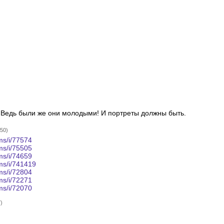
 Ведь были же они молодыми! И портреты должны быть.
:50)
s/i/77574
s/i/75505
s/i/74659
s/i/741419
s/i/72804
s/i/72271
s/i/72070
)