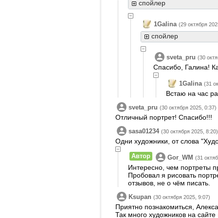
спойлер
1Galina
(29 октября 202
спойлер
sveta_pru
(30 октя
Спасибо, Галина! К
1Galina
(31 о
Встаю на час ра
sveta_pru
(30 октября 2025, 0:37)
Отличный портрет! Спасибо!!!
sasa01234
(30 октября 2025, 8:20)
Одни художники, от слова "Худ
Автор
Gor_WM
(31 октяб
Интересно, чем портреты п
Пробовал я рисовать портре
отзывов, не о чём писать.
Ksupan
(30 октября 2025, 9:07)
Приятно познакомиться, Алекс
Так много художников на сайте