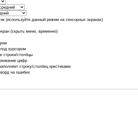
тик (используйте данный режим на сенсорных экранах)
экран (скрыть меню, временно)
ором
 под курсором
е строки/столбцы
ркивание цифр
заполняет строку/столбец крестиками
сворд на ошибки