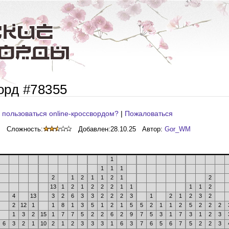
орд #78355
 пользоваться online-кроссвордом?
|
Пожаловаться
Сложность:
Добавлен:
28.10.25
Автор:
Gor_WM
1
1
1
1
2
1
2
1
1
2
1
2
13
1
2
1
2
2
2
1
1
1
1
2
4
13
3
2
6
3
3
2
2
2
3
1
2
1
2
3
2
2
12
1
1
8
1
3
5
1
2
1
5
5
2
1
1
2
5
2
2
2
1
3
2
15
1
7
7
5
2
2
6
2
9
7
5
3
1
7
3
1
2
3
6
3
2
1
10
2
1
2
3
3
3
1
6
3
7
6
5
6
7
5
2
2
3