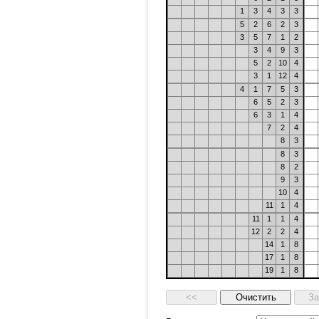
1
3
4
3
3
5
2
6
2
3
3
5
7
1
2
3
4
9
3
5
2
10
4
3
1
12
4
4
1
7
5
3
6
5
2
3
6
3
1
4
7
2
4
8
3
8
3
8
2
9
3
10
4
11
1
4
11
1
1
4
12
2
2
4
14
1
8
17
1
8
19
1
8