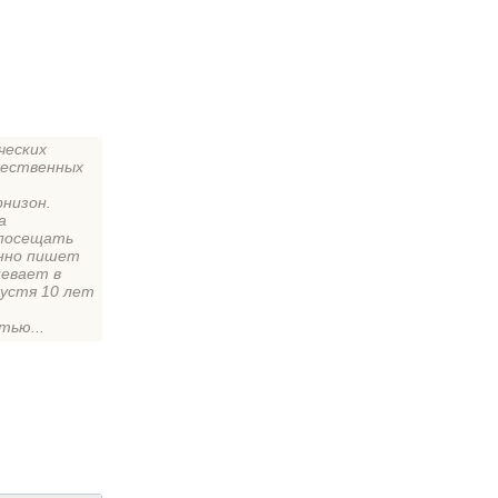
ческих
жественных
рнизон.
а
 посещать
енно пишет
певает в
пустя 10 лет
тью...