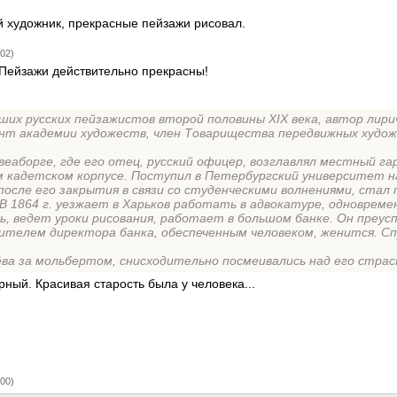
 художник, прекрасные пейзажи рисовал.
:02)
 Пейзажи действительно прекрасны!
йших русских пейзажистов второй половины XIX века, автор лири
ент академии художеств, член Товарищества передвижных худо
.
веаборге, где его отец, русский офицер, возглавлял местный га
м кадетском корпусе. Поступил в Петербургский университет н
после его закрытия в связи со студенческими волнениями, стал
В 1864 г. уезжает в Харьков работать в адвокатуре, одноврем
ь, ведет уроки рисования, работает в большом банке. Он преус
ителем директора банка, обеспеченным человеком, женится. С
ва за мольбертом, снисходительно посмеивались над его страс
ный. Красивая старость была у человека...
:00)