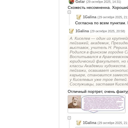
Gelar
(29 октября 2025, 14:31)
Схожесть несомненна. Хороший
1Galina
(29 октября 2025, 21
Согласна по всем пунктам.
1Galina
(29 октября 2025, 20:58)
А. Киселев — один из крупне
пейзажей, академик, Презид
выставок, учитель Н. Рериха
Родился в финском городке С
Воспитывался в Аракчеевско
юридический факультет, но 
классы Академии художеств. 
пейзажи, осваивает иконопис
карьере, становится замест
у Киселевых уже трое детей.
Сослуживцы, заставая Киселё
Отличный портрет, очень фактур
1Galina
(29 октября 2025, 21