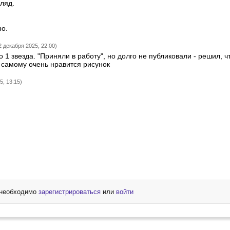
ляд.
но.
2 декабря 2025, 22:00)
о 1 звезда. "Приняли в работу", но долго не публиковали - решил, ч
к самому очень нравится рисунок
5, 13:15)
 необходимо
зарегистрироваться
или
войти