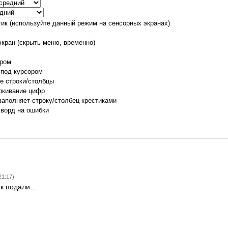
тик (используйте данный режим на сенсорных экранах)
экран (скрыть меню, временно)
ором
 под курсором
е строки/столбцы
ркивание цифр
заполняет строку/столбец крестиками
сворд на ошибки
21:17)
к подали...