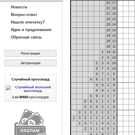
22
17
Новости
21
16
21
15
Вопрос-ответ
20
15
Нашли опечатку?
20
14
Идеи и предложения
19
14
19
13
Обратная связь
19
12
18
11
2
14
11
Регистрация
2
5
10
Авторизация
2
3
6
10
3
7
5
14
3
7
1
9
Случайный кроссворд
4
8
1
2
8
4
9
2
8
4
9
1
9
5
9
3
2
7
1 из 80660
кроссвордов
6
8
2
1
1
6
2
2
6
3
1
8
2
1
2
2
2
2
7
1
3
2
1
1
2
3
5
1
4
7
1
4
2
1
2
1
1
4
2
1
4
1
4
2
2