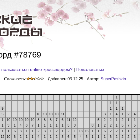
орд #78769
 пользоваться online-кроссвордом?
|
Пожаловаться
Сложность:
Добавлен:
03.12.25
Автор:
SuperPashkin
1
1
1
9
1
1
1
5
10
10
10
10
11
3
1
4
1
2
4
1
10
10
10
10
10
8
8
8
7
6
11
12
5
2
2
1
2
1
1
1
3
1
4
6
7
1
1
1
1
1
5
3
8
1
2
2
1
5
7
5
1
1
6
3
1
1
2
3
1
2
1
2
1
13
15
1
1
6
2
2
1
1
2
12
10
6
2
1
1
4
1
1
2
3
6
5
4
3
1
1
1
6
2
2
2
3