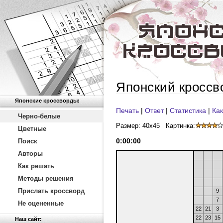
Японский кроссв
Японские кроссворды:
Печать
|
Ответ
|
Статистика
|
Как
Черно-белые
Размер: 40x45
Картинка:
Цветные
0
:
00
:
00
Поиск
Авторы
Как решать
Методы решения
Прислать кроссворд
9
7
Не оцененные
22
21
3
22
23
15
Наш сайт: