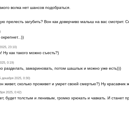
акого волка нет шансов подобраться.
кую прелесть загубить? Вон как доверчиво малыш на вас смотрит. 
)
окрепнет...))
2025, 23:10)
 Ну как такого можно съесть?)
025, 0:19)
о разделать, замариновать, потом шашлык и можно уже есть)))
5 декабря 2025, 0:30)
 он живет, сколько проживет и умрет своей смертью?) Ну красавчик ж
бря 2025, 0:42)
ет, будет толстым и ленивым, громко хрюкать и чавкать. И станет 