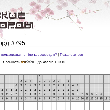
орд #795
 пользоваться online-кроссвордом?
|
Пожаловаться
Сложность:
Добавлен:
11.10.10
2
2
3
3
1
2
2
2
2
1
6
3
1
2
3
1
2
2
2
2
1
1
4
1
2
8
5
2
1
1
1
2
1
1
1
2
1
2
2
1
1
9
2
2
2
1
1
1
3
1
2
2
3
3
1
1
3
3
2
3
3
2
6
9
9
7
2
3
3
4
5
6
6
7
7
7
7
8
8
10
26
25
25
24
15
19