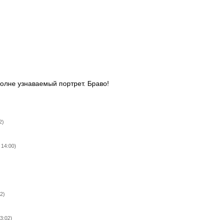
олне узнаваемый портрет. Браво!
2)
 14:00)
2)
3:02)