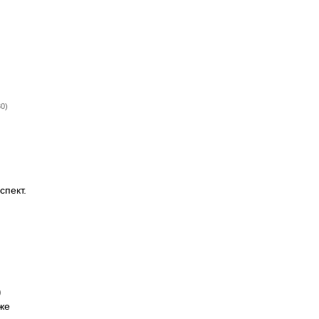
)
30)
спект.
)
же