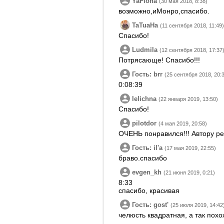
YaFiona
(30 мая 2018, 8:38)
возможно,иМонро,спасибо.
TaTuaHa
(11 сентября 2018, 11:49)
Спасибо!
Ludmila
(12 сентября 2018, 17:37
Потрясающе! Спасибо!!!
Гость: brr
(25 сентября 2018, 20:
0:08:39
lelichna
(22 января 2019, 13:50)
Спасибо!
pilotdor
(4 мая 2019, 20:58)
ОЧЕНЬ понравился!!! Автору ре
Гость: ilʹa
(17 мая 2019, 22:55)
браво.спасибо
evgen_kh
(21 июня 2019, 0:21)
8:33
спасибо, красивая
Гость: gostʹ
(25 июля 2019, 14:42
челюсть квадратная, а так похо