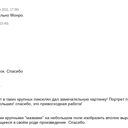
 2011, 17:36)
ельно Монро.
23:40)
)
ок. Спасибо
.
ет в таких крупных пикселях дал замечательную картинку! Портрет 
льших! спасибо, это превосходная работа!
ми крупными "мазками" на небольшом поле изобразить вполне выр
ющееся в своём роде произведение. Спасибо.