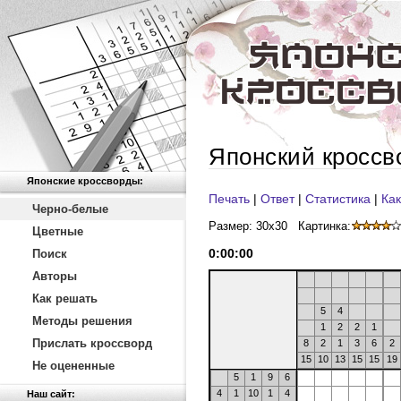
Японский кроссв
Японские кроссворды:
Печать
|
Ответ
|
Статистика
|
Как
Черно-белые
Размер: 30x30
Картинка:
Цветные
0
:
00
:
00
Поиск
Авторы
Как решать
5
4
Методы решения
1
2
2
1
Прислать кроссворд
8
2
1
3
6
2
15
10
13
15
15
19
Не оцененные
5
1
9
6
4
1
10
1
4
Наш сайт: