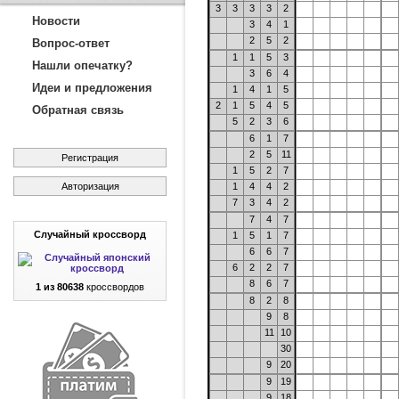
3
3
3
3
2
Новости
3
4
1
2
5
2
Вопрос-ответ
1
1
5
3
Нашли опечатку?
3
6
4
Идеи и предложения
1
4
1
5
2
1
5
4
5
Обратная связь
5
2
3
6
6
1
7
2
5
11
Регистрация
1
5
2
7
Авторизация
1
4
4
2
7
3
4
2
7
4
7
Случайный кроссворд
1
5
1
7
6
6
7
6
2
2
7
8
6
7
1 из 80638
кроссвордов
8
2
8
9
8
11
10
30
9
20
9
19
9
18