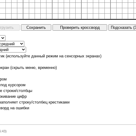
тик (используйте данный режим на сенсорных экранах)
экран (скрыть меню, временно)
ором
 под курсором
е строки/столбцы
ркивание цифр
заполняет строку/столбец крестиками
сворд на ошибки
6:43)