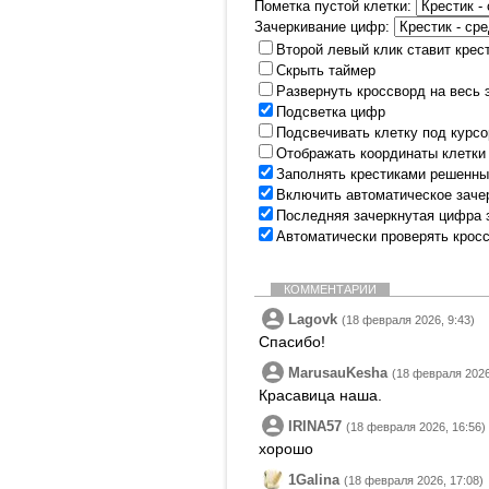
Пометка пустой клетки:
Зачеркивание цифр:
Второй левый клик ставит крес
Скрыть таймер
Развернуть кроссворд на весь 
Подсветка цифр
Подсвечивать клетку под курс
Отображать координаты клетки
Заполнять крестиками решенны
Включить автоматическое заче
Последняя зачеркнутая цифра 
Автоматически проверять крос
КОММЕНТАРИИ
Lagovk
(18 февраля 2026, 9:43)
Спасибо!
MarusauKesha
(18 февраля 2026
Красавица наша.
IRINA57
(18 февраля 2026, 16:56)
хорошо
1Galina
(18 февраля 2026, 17:08)