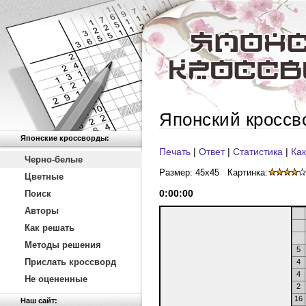
Японский кроссв
Японские кроссворды:
Печать
|
Ответ
|
Статистика
|
Как
Черно-белые
Размер: 45x45
Картинка:
Цветные
0
:
00
:
00
Поиск
Авторы
Как решать
Методы решения
5
Прислать кроссворд
4
4
Не оцененные
2
16
Наш сайт: