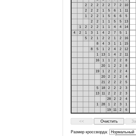
2
2
2
2
2
7
2
10
2
2
2
1
5
6
1
11
1
2
2
1
5
6
6
5
2
2
1
1
5
5
13
1
2
2
2
1
1
4
4
14
4
2
1
3
1
4
2
7
5
1
5
2
1
2
2
1
2
16
8
4
3
1
1
15
8
5
1
2
4
2
12
1
13
1
4
2
11
16
1
1
2
2
8
20
1
2
2
8
19
1
2
2
2
4
20
2
2
2
4
21
2
2
2
5
5
18
2
2
2
3
13
11
2
2
2
3
28
2
2
4
1
28
1
2
3
1
19
11
2
6
Размер кроссворда: