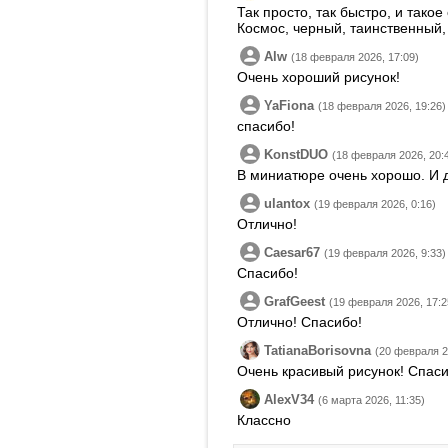
Так просто, так быстро, и тако
Космос, черный, таинственный,
Alw
(18 февраля 2026, 17:09)
Очень хороший рисунок!
YaFiona
(18 февраля 2026, 19:26)
спасибо!
KonstDUO
(18 февраля 2026, 20:
В миниатюре очень хорошо. И 
ulantox
(19 февраля 2026, 0:16)
Отлично!
Caesar67
(19 февраля 2026, 9:33)
Спасибо!
GrafGeest
(19 февраля 2026, 17:2
Отлично! Спасибо!
TatianaBorisovna
(20 февраля 2
Очень красивый рисунок! Спаси
AlexV34
(6 марта 2026, 11:35)
Классно