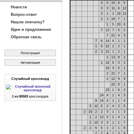
4
5
15
8
5
Новости
3
3
11
6
12
3
1
1
16
12
Вопрос-ответ
2
3
19
7
1
Нашли опечатку?
1
5
20
6
Идеи и предложения
7
12
7
5
2
7
21
4
3
Обратная связь
7
6
14
4
1
1
1
5
22
2
2
1
2
3
22
1
2
1
Регистрация
2
13
8
2
Авторизация
1
16
6
3
2
18
3
5
1
2
21
7
1
Случайный кроссворд
2
12
9
9
22
9
1
23
1
6
2
24
4
1
4
3
1 из 80583
кроссвордов
9
14
4
1
1
4
3
12
5
2
4
2
5
2
16
2
2
3
1
1
3
1
2
12
4
2
4
1
2
10
3
3
1
1
7
2
2
6
5
1
2
1
8
2
2
4
7
3
9