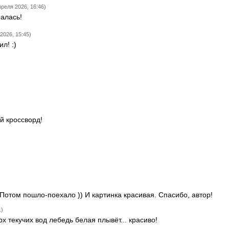
преля 2026, 16:46)
алась!
2026, 15:45)
ил! :)
й кроссворд!
Потом пошло-поехало )) И картинка красивая. Спасибо, автор!
1)
рх текучих вод лебедь белая плывёт... красиво!