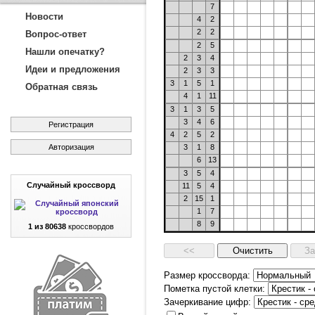
7
Новости
4
2
2
2
Вопрос-ответ
2
5
Нашли опечатку?
2
3
4
Идеи и предложения
2
3
3
3
1
5
1
Обратная связь
4
1
11
3
1
3
5
3
4
6
Регистрация
4
2
5
2
Авторизация
3
1
8
6
13
3
5
4
Случайный кроссворд
11
5
4
2
15
1
1
7
8
9
1 из 80638
кроссвордов
Размер кроссворда:
Пометка пустой клетки:
Зачеркивание цифр: