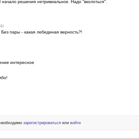
И начало решения нетривиальное. Надо "вколоться".
51)
Без пары - какая лебединая верность?!
шение интересное
ибо!
 необходимо
зарегистрироваться
или
войти