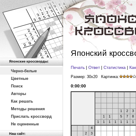
Японский кроссв
Японские кроссворды:
Печать
|
Ответ
|
Статистика
|
Как
Черно-белые
Размер: 30x20
Картинка:
Цветные
0
:
00
:
00
Поиск
Авторы
Как решать
Методы решения
1
2
3
Прислать кроссворд
1
1
5
7
8
1
1
1
1
1
1
1
Не оцененные
4
2
3
Наш сайт: