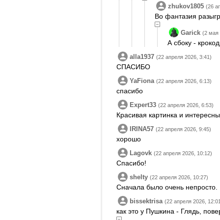
zhukov1805
(26 а
Во фантазия разыгр
Garick
(2 мая 
А сбоку - крокод
alla1937
(22 апреля 2026, 3:41)
СПАСИБО
YaFiona
(22 апреля 2026, 6:13)
спасибо
Expert33
(22 апреля 2026, 6:53)
Красивая картинка и интересны
IRINA57
(22 апреля 2026, 9:45)
хорошо
Lagovk
(22 апреля 2026, 10:12)
Спасибо!
shelty
(22 апреля 2026, 10:27)
Сначала было очень непросто. 
bissektrisa
(22 апреля 2026, 12:0
как это у Пушкина - Глядь, пове