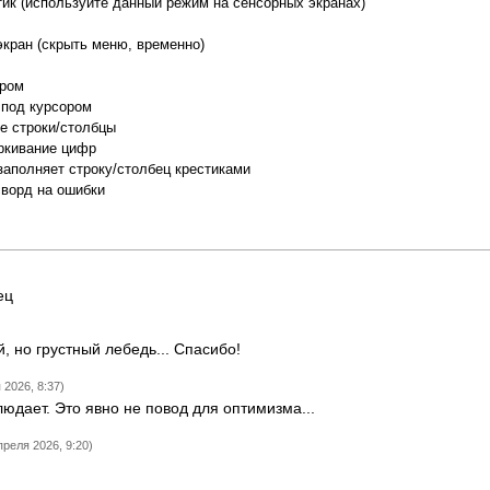
тик (используйте данный режим на сенсорных экранах)
экран (скрыть меню, временно)
ором
 под курсором
е строки/столбцы
ркивание цифр
заполняет строку/столбец крестиками
сворд на ошибки
ец
, но грустный лебедь... Спасибо!
 2026, 8:37)
людает. Это явно не повод для оптимизма...
преля 2026, 9:20)