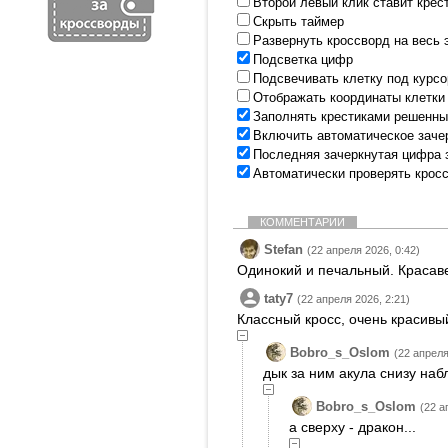
Второй левый клик ставит крес
Скрыть таймер
Развернуть кроссворд на весь 
Подсветка цифр
Подсвечивать клетку под курс
Отображать координаты клетки
Заполнять крестиками решенны
Включить автоматическое заче
Последняя зачеркнутая цифра 
Автоматически проверять крос
КОММЕНТАРИИ
Stefan
(22 апреля 2026, 0:42)
Одинокий и печальный. Красав
taty7
(22 апреля 2026, 2:21)
Классный кросс, очень красивый
Bobro_s_Oslom
(22 апреля
дык за ним акула снизу наб
Bobro_s_Oslom
(22 а
а сверху - дракон...