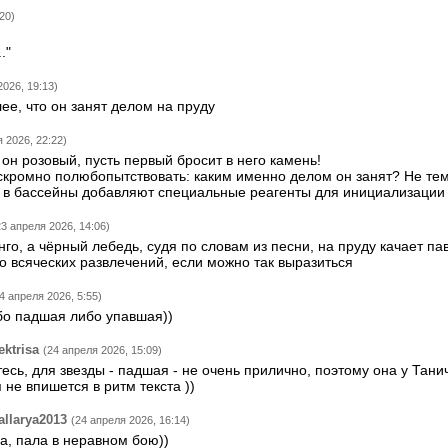
20)
."
2026, 19:13)
лее, что он занят делом на пруду
 2026, 22:22)
о он розовый, пусть первый бросит в него камень!
скромно полюбопытствовать: каким именно делом он занят? Не тем
 в бассейны добавляют специальные реагенты для инициализации
23 апреля 2026, 14:06)
о, а чёрный лебедь, судя по словам из песни, на пруду качает па
до всяческих развлечений, если можно так выразиться
4 апреля 2026, 5:55)
бо падшая либо упавшая))
ektrisa
(24 апреля 2026, 15:09)
тесь, для звезды - падшая - не очень прилично, поэтому она у Тани
 не впишется в ритм текста ))
allarya2013
(24 апреля 2026, 16:14)
а, пала в неравном бою))