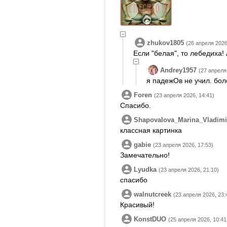
zhukov1805
(26 апреля 2026
Если "белая", то лебедиха!
Andrey1957
(27 апреля
я падежОв не учил. бол
Foren
(23 апреля 2026, 14:41)
Спасибо.
Shapovalova_Marina_Vladimi
классная картинка
gabie
(23 апреля 2026, 17:53)
Замечательно!
Lyudka
(23 апреля 2026, 21:10)
спасибо
walnutcreek
(23 апреля 2026, 23:
Красивый!
KonstDUO
(25 апреля 2026, 10:41