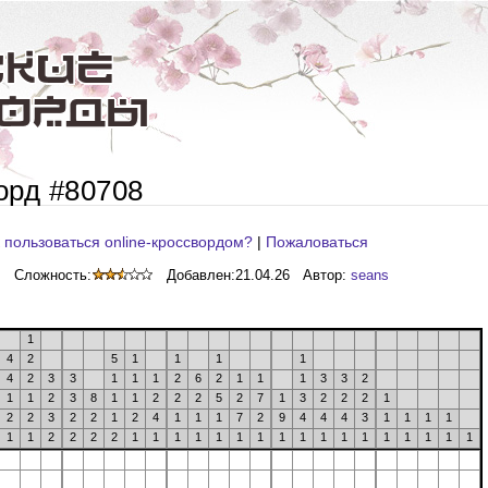
орд #80708
 пользоваться online-кроссвордом?
|
Пожаловаться
Сложность:
Добавлен:
21.04.26
Автор:
seans
1
4
2
5
1
1
1
1
4
2
3
3
1
1
1
2
6
2
1
1
1
3
3
2
1
1
2
3
8
1
1
2
2
2
5
2
7
1
3
2
2
2
1
2
2
3
2
2
1
2
4
1
1
1
7
2
9
4
4
4
3
1
1
1
1
1
1
2
2
2
2
1
1
1
1
1
1
1
1
1
1
1
1
1
1
1
1
1