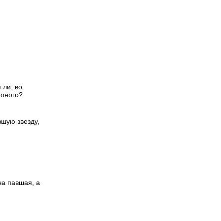
 ли, во
 оного?
вшую звезду,
ча павшая, а