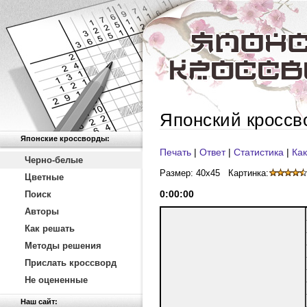
Японский кроссв
Японские кроссворды:
Печать
|
Ответ
|
Статистика
|
Как
Черно-белые
Размер: 40x45
Картинка:
Цветные
0
:
00
:
00
Поиск
Авторы
Как решать
Методы решения
Прислать кроссворд
Не оцененные
Наш сайт: