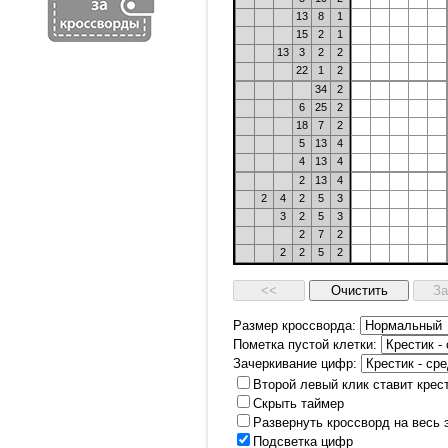
13
8
1
15
2
1
13
3
2
2
22
1
2
34
2
6
25
2
18
7
2
5
13
4
4
13
4
2
13
4
2
4
2
5
3
3
2
5
3
2
7
2
2
2
5
2
Размер кроссворда:
Пометка пустой клетки:
Зачеркивание цифр:
Второй левый клик ставит крес
Скрыть таймер
Развернуть кроссворд на весь 
Подсветка цифр