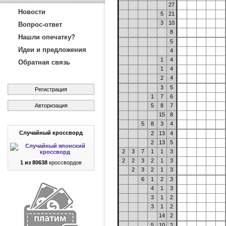
27
Новости
5
21
3
10
Вопрос-ответ
8
Нашли опечатку?
5
Идеи и предложения
4
1
4
Обратная связь
1
4
2
4
3
5
Регистрация
1
7
6
Авторизация
5
8
7
15
8
5
8
3
4
Случайный кроссворд
2
13
4
2
13
5
2
3
7
1
1
3
2
2
3
2
1
3
1 из 80638
кроссвордов
2
3
2
1
3
6
1
2
3
4
1
3
3
1
2
3
1
2
14
2
5
10
2