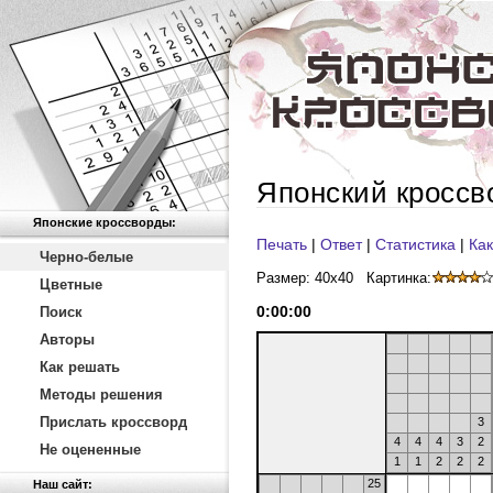
Японский кроссв
Японские кроссворды:
Печать
|
Ответ
|
Статистика
|
Как
Черно-белые
Размер: 40x40
Картинка:
Цветные
0
:
00
:
00
Поиск
Авторы
Как решать
Методы решения
Прислать кроссворд
3
4
4
4
3
2
Не оцененные
1
1
2
2
2
25
Наш сайт: