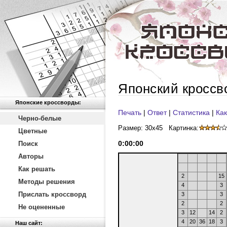
Японский кроссв
Японские кроссворды:
Печать
|
Ответ
|
Статистика
|
Как
Черно-белые
Размер: 30x45
Картинка:
Цветные
0
:
00
:
00
Поиск
Авторы
Как решать
2
15
Методы решения
4
3
Прислать кроссворд
3
3
2
2
Не оцененные
3
12
14
2
4
20
36
18
3
Наш сайт: