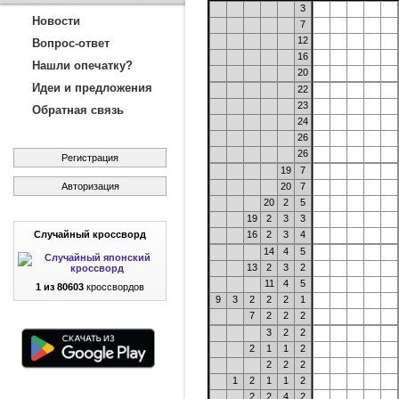
3
Новости
7
12
Вопрос-ответ
16
Нашли опечатку?
20
Идеи и предложения
22
23
Обратная связь
24
26
26
Регистрация
19
7
Авторизация
20
7
20
2
5
19
2
3
3
Случайный кроссворд
16
2
3
4
14
4
5
13
2
3
2
11
4
5
1 из 80603
кроссвордов
9
3
2
2
2
1
7
2
2
2
3
2
2
2
1
1
2
2
2
2
1
2
1
1
2
2
2
4
2