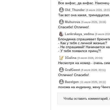
Все анфас, да анфас. Наконец-
Old_Thunder
(8 июля 2026, 18:01
Так вот она какая, тринадцатая.
Muhurova
(8 июля 2026, 18:06)
Спасибо! Отлично!
Lankrskaya_vedma
(8 июля 2026
Блондинка спрашивает брюнетк
- Как у тебя с личной жизнью?
- Не спрашивай! Начинается на 
- У тебя появился принц?!
1Galina
(8 июля 2026, 20:04)
Несмотря на номер - очень си
GrafGeest
(8 июля 2026, 20:11)
Отлично! Спасибо!
Bazelgen
(11 июля 2026, 16:11)
похожа на индианку, жену Чинг
Чтобы оставить комментарий,