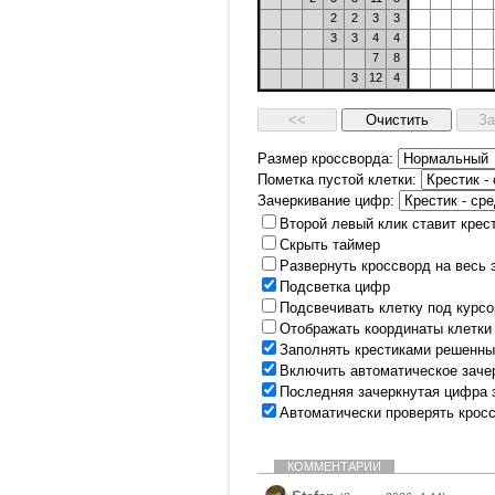
2
2
3
3
3
3
4
4
7
8
3
12
4
Размер кроссворда:
Пометка пустой клетки:
Зачеркивание цифр:
Второй левый клик ставит крес
Скрыть таймер
Развернуть кроссворд на весь 
Подсветка цифр
Подсвечивать клетку под курс
Отображать координаты клетки
Заполнять крестиками решенны
Включить автоматическое заче
Последняя зачеркнутая цифра 
Автоматически проверять крос
КОММЕНТАРИИ