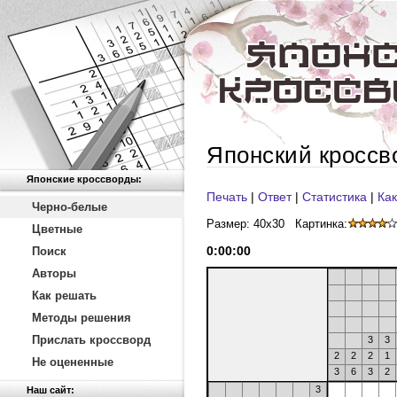
Японский кроссв
Японские кроссворды:
Печать
|
Ответ
|
Статистика
|
Как
Черно-белые
Размер: 40x30
Картинка:
Цветные
0
:
00
:
00
Поиск
Авторы
Как решать
Методы решения
Прислать кроссворд
3
3
2
2
2
1
Не оцененные
3
6
3
2
3
Наш сайт: