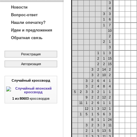
3
Новости
4
3
3
Вопрос-ответ
1
6
Нашли опечатку?
1
7
Идеи и предложения
10
2
Обратная связь
2
1
3
1
1
3
Регистрация
2
1
15
Авторизация
2
2
15
3
2
14
2
3
2
10
2
Случайный кроссворд
3
2
6
4
1
3
2
4
8
4
5
2
3
3
2
1
1
9
2
2
12
2
1 из 80603
кроссвордов
11
1
2
6
1
1
12
1
3
12
1
1
5
1
5
6
3
8
1
1
24
3
2
3
3
11
2
1
5
13
5
2
3
3
11
3