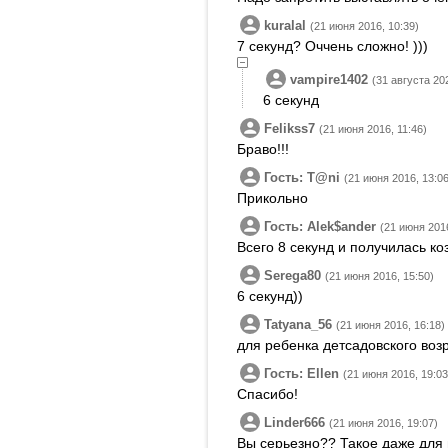
kuralal
(21 июня 2016, 10:39)
7 секунд? Оччень сложно! )))
vampire1402
(31 августа 20
6 секунд
Felikss7
(21 июня 2016, 11:46)
Браво!!!
Гость: T@ni
(21 июня 2016, 13:06
Прикольно
Гость: Alek$ander
(21 июня 2016
Всего 8 секунд и получилась коз
Serega80
(21 июня 2016, 15:50)
6 секунд))
Tatyana_56
(21 июня 2016, 16:18)
для ребенка детсадовского возр
Гость: Ellen
(21 июня 2016, 19:03
Спасибо!
Linder666
(21 июня 2016, 19:07)
Вы серьезно?? Такое даже для 