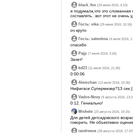
black_fox
(29 июня 2016, 4:23)
я подумала,что это сломанная г
составлять...вот этот не очень 
Гость: vika
(29 июня 2016, 10:16)
оч круто
Гость: valentina
(4 июля 2016, 1
спасибо
Pajp
(7 июля 2016, 3:26)
Зачет!
kd23
(11 июля 2016, 21:26)
0:00:06
Alemzhan
(13 июля 2016, 10:36)
Нифигасе.Супермизер?13 сек.)
Vados-Novy
(9 августа 2016, 13:2
0:12. Гениально!
Mishele
(23 августа 2016, 19:15)
Для детей детсадовского возрас
говорить. Не объективно оцени
iandreeva
(28 августа 2016, 17:47