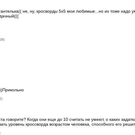
антелька(( не, ну, кросворды 5х5 мои любимые...но их тоже надо у
удачный(((
:08)
))Прикольно
1)
та говорите? Когда они еще до 10 считать не умеют, о каких задатк
вать уровень кроссворда возрастом человека, способного его реши
)