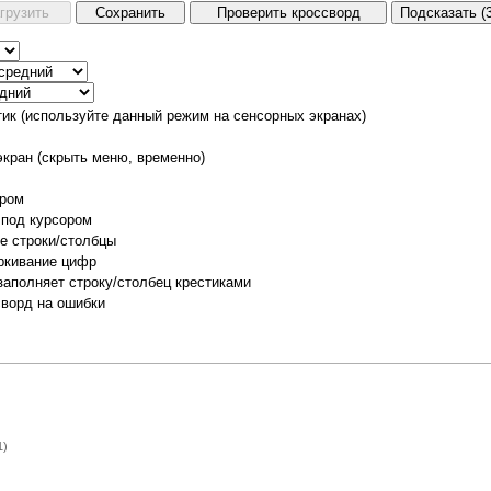
тик (используйте данный режим на сенсорных экранах)
экран (скрыть меню, временно)
ором
 под курсором
е строки/столбцы
ркивание цифр
заполняет строку/столбец крестиками
сворд на ошибки
1)