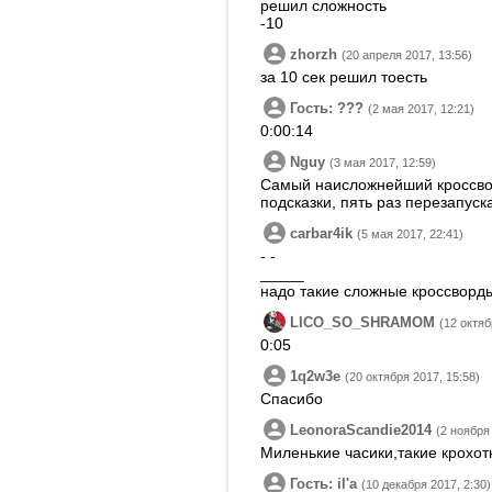
решил сложность
-10
zhorzh
(20 апреля 2017, 13:56)
за 10 сек решил тоесть
Гость: ???
(2 мая 2017, 12:21)
0:00:14
Nguy
(3 мая 2017, 12:59)
Самый наисложнейший кроссворд
подсказки, пять раз перезапуска
carbar4ik
(5 мая 2017, 22:41)
- -
_____
надо такие сложные кроссворды
LICO_SO_SHRAMOM
(12 октяб
0:05
1q2w3e
(20 октября 2017, 15:58)
Спасибо
LeonoraScandie2014
(2 ноября
Миленькие часики,такие крохот
Гость: ilʹa
(10 декабря 2017, 2:30)