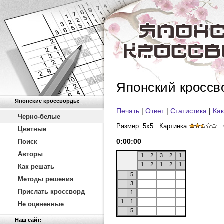
Японский кроссв
Японские кроссворды:
Печать
|
Ответ
|
Статистика
|
Как
Черно-белые
Размер: 5x5
Картинка:
Цветные
0
:
00
:
00
Поиск
Авторы
1
2
3
2
1
1
2
1
2
1
Как решать
5
Методы решения
3
Прислать кроссворд
1
1
1
Не оцененные
5
Наш сайт: