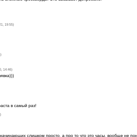
21, 19:55)
)
, 14:46)
явка)))
аста в самый раз!
)
начинающих слишком просто, а про то что это часы, вообще не пон