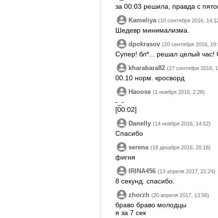
за 00:03 решила, правда с пятог
Kameliya
(10 сентября 2016, 14:1
Шедевр минимализма.
dpokrasov
(20 сентября 2016, 19:
Супер! бл*... решал целый час!
kharabara82
(27 сентября 2016, 1
00.10 норм. кросворд
Haoose
(1 ноября 2016, 2:28)
-_-
[00:02]
Danelly
(14 ноября 2016, 14:52)
Спасибо
serena
(18 декабря 2016, 20:18)
фигня
IRINA456
(13 апреля 2017, 21:24)
8 секунд. спасибо.
zhorzh
(20 апреля 2017, 13:56)
браво браво молодцы
я за 7 сек