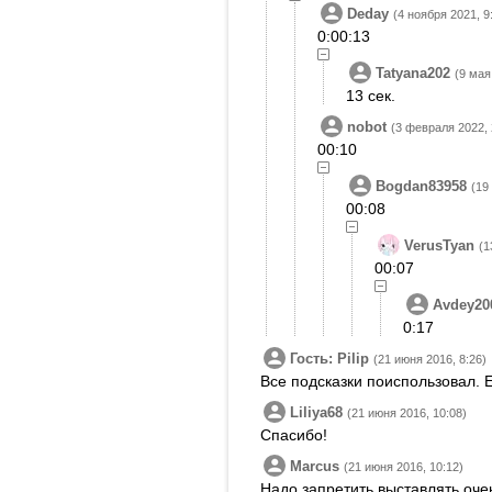
Deday
(4 ноября 2021, 9
0:00:13
Tatyana202
(9 мая
13 сек.
nobot
(3 февраля 2022, 
00:10
Bogdan83958
(19
00:08
VerusTyan
(1
00:07
Avdey20
0:17
Гость: Pilip
(21 июня 2016, 8:26)
Все подсказки поиспользовал. 
Liliya68
(21 июня 2016, 10:08)
Спасибо!
Marcus
(21 июня 2016, 10:12)
Надо запретить выставлять оче