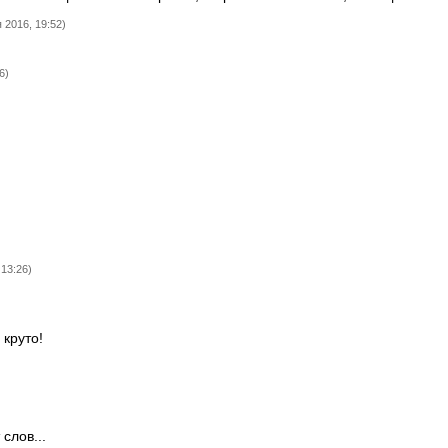
 2016, 19:52)
6)
 13:26)
 круто!
 слов...