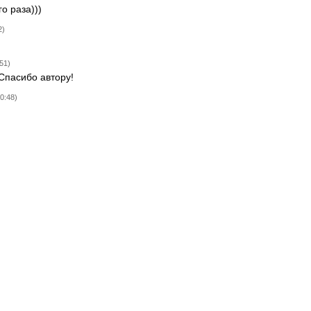
о раза)))
2)
51)
 Спасибо автору!
0:48)