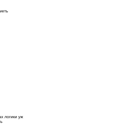
меть
ах логики уж
ть