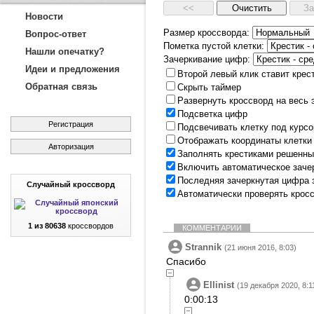
Новости
Размер кроссворда:
Вопрос-ответ
Пометка пустой клетки:
Нашли опечатку?
Зачеркивание цифр:
Идеи и предложения
Второй левый клик ставит крес
Обратная связь
Скрыть таймер
Развернуть кроссворд на весь 
Подсветка цифр
Регистрация
Подсвечивать клетку под курс
Отображать координаты клетки
Авторизация
Заполнять крестиками решенны
Включить автоматическое заче
Последняя зачеркнутая цифра 
Случайный кроссворд
Автоматически проверять крос
1 из 80638
кроссвордов
КОММЕНТАРИИ
Strannik
(21 июня 2016, 8:03)
Спасибо
Ellinist
(19 декабря 2020, 8:1
0:00:13