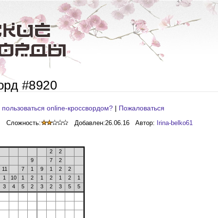
орд #8920
 пользоваться online-кроссвордом?
|
Пожаловаться
Сложность:
Добавлен:
26.06.16
Автор:
Irina-belko61
2
2
9
7
2
11
7
1
9
1
2
2
1
10
1
2
1
2
1
2
1
3
4
5
2
3
2
3
5
5