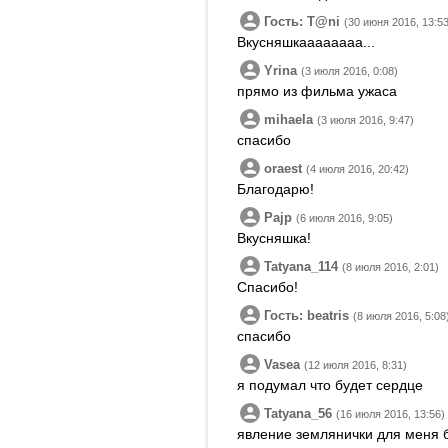
Гость: T@ni
(30 июня 2016, 13:53
Вкусняшкаааааааа...
Yrina
(3 июля 2016, 0:08)
прямо из фильма ужаса
mihaela
(3 июля 2016, 9:47)
спасибо
oraest
(4 июля 2016, 20:42)
Благодарю!
Pajp
(6 июля 2016, 9:05)
Вкусняшка!
Tatyana_114
(8 июля 2016, 2:01)
Спасибо!
Гость: beatris
(8 июля 2016, 5:08
спасибо
Vasea
(12 июля 2016, 8:31)
я подумал что будет сердце
Tatyana_56
(16 июля 2016, 13:56)
явление землянички для меня 