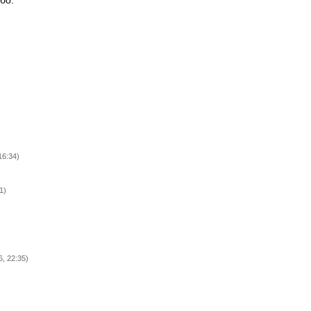
бо.
16:34)
1)
, 22:35)