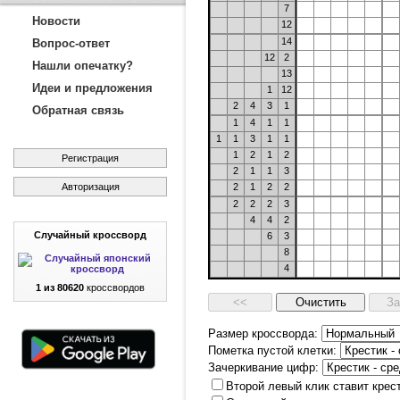
7
Новости
12
14
Вопрос-ответ
12
2
Нашли опечатку?
13
Идеи и предложения
1
12
2
4
3
1
Обратная связь
1
4
1
1
1
1
3
1
1
1
2
1
2
Регистрация
2
1
1
3
Авторизация
2
1
2
2
2
2
2
3
4
4
2
Случайный кроссворд
6
3
8
4
1 из 80620
кроссвордов
Размер кроссворда:
Пометка пустой клетки:
Зачеркивание цифр:
Второй левый клик ставит крес