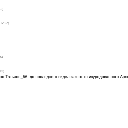
42)
 12:22)
)
5)
16)
бно Татьяне_56, до последнего видел какого-то изуродованного Арл