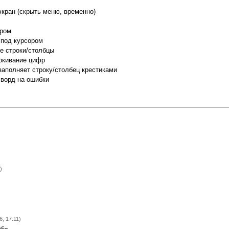
экран (скрыть меню, временно)
ором
 под курсором
е строки/столбцы
ркивание цифр
заполняет строку/столбец крестиками
сворд на ошибки
)
, 17:11)