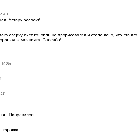
3:37)
ая. Автору респект!
ка сверху лист конопли не прорисовался и стало ясно, что это яго
хорошая земляничка. Спасибо!
, 19:20)
)
:01)
улон. Понравилось.
я коровка