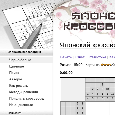
Японский кроссв
Японские кроссворды:
Печать
|
Ответ
|
Статистика
|
Как
Черно-белые
Размер: 15x20
Картинка:
Цветные
0
:
00
:
00
Поиск
Авторы
2
Как решать
2
2
5
10
Методы решения
1
4
6
1
1
11
Прислать кроссворд
4
6
4
3
3
4
3
1
Не оцененные
4
4
3
5
Наш сайт: