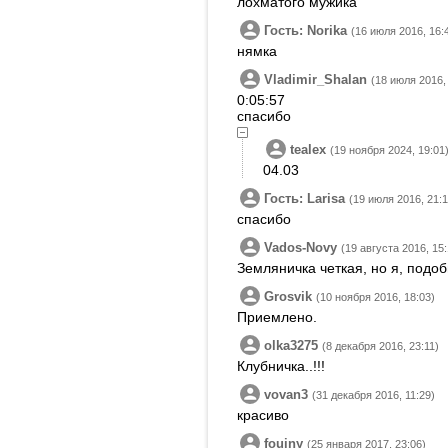
лохматого мужика
Гость: Norika
(16 июля 2016, 16:
нямка
Vladimir_Shalan
(18 июля 2016,
0:05:57
спасибо
tealex
(19 ноября 2024, 19:01
04.03
Гость: Larisa
(19 июля 2016, 21:1
спасибо
Vados-Novy
(19 августа 2016, 15:
Земляничка четкая, но я, подо
Grosvik
(10 ноября 2016, 18:03)
Приемлено.
olka3275
(8 декабря 2016, 23:11)
Клубничка..!!!
vovan3
(31 декабря 2016, 11:29)
красиво
fouiny
(25 января 2017, 23:06)