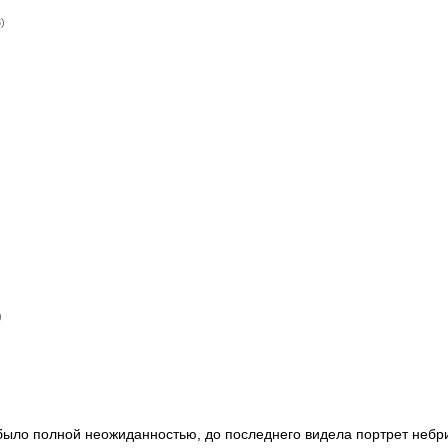
)
)
было полной неожиданностью, до последнего видела портрет небр