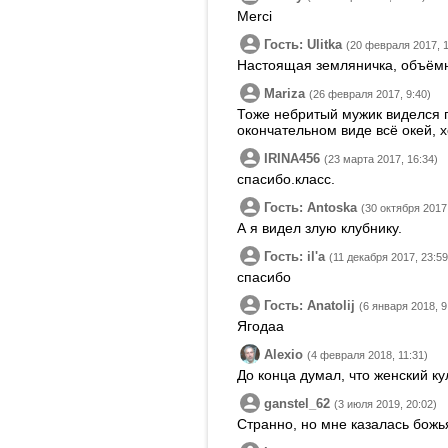
Merci
Гость: Ulitka
(20 февраля 2017, 1
Настоящая земляничка, объёмн
Mariza
(26 февраля 2017, 9:40)
Тоже небритый мужик виделся по
окончательном виде всё окей, 
IRINA456
(23 марта 2017, 16:34)
спасибо.класс.
Гость: Antoska
(30 октября 2017
А я видел злую клубнику.
Гость: ilʹa
(11 декабря 2017, 23:59
спасибо
Гость: Anatolij
(6 января 2018, 9
Ягодаа
Alexio
(4 февраля 2018, 11:31)
До конца думал, что женский к
ganstel_62
(3 июля 2019, 20:02)
Странно, но мне казалась божь