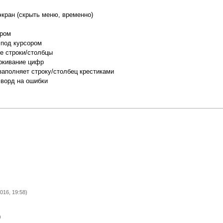
экран (скрыть меню, временно)
ором
 под курсором
е строки/столбцы
ркивание цифр
заполняет строку/столбец крестиками
сворд на ошибки
016, 19:58)
)