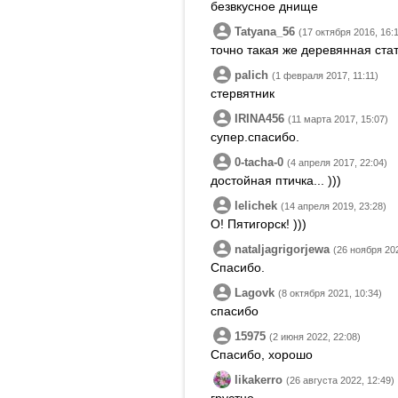
безвкусное днище
Tatyana_56
(17 октября 2016, 16:
точно такая же деревянная стат
palich
(1 февраля 2017, 11:11)
стервятник
IRINA456
(11 марта 2017, 15:07)
супер.спасибо.
0-tacha-0
(4 апреля 2017, 22:04)
достойная птичка... )))
lelichek
(14 апреля 2019, 23:28)
О! Пятигорск! )))
nataljagrigorjewa
(26 ноября 202
Спасибо.
Lagovk
(8 октября 2021, 10:34)
спасибо
15975
(2 июня 2022, 22:08)
Спасибо, хорошо
likakerro
(26 августа 2022, 12:49)