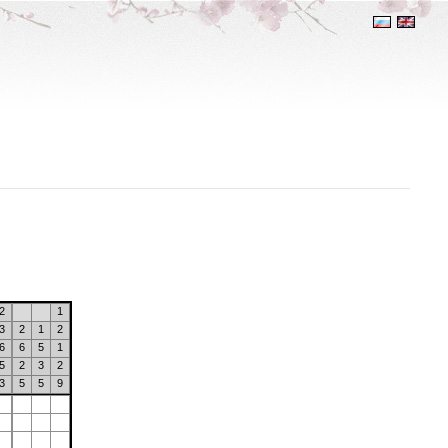
2
1
3
2
1
2
6
6
5
1
5
2
3
2
3
5
5
9