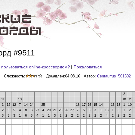
орд #9511
 пользоваться online-кроссвордом?
|
Пожаловаться
Сложность:
Добавлен:
04.08.16
Автор:
Centaurrus_501502
2
11
13
10
2
1
12
12
7
14
24
25
18
17
16
15
14
13
13
1
10
2
5
5
4
8
3
27
4
20
21
25
26
27
7
5
5
3
1
13
1
3
1
2
3
3
3
1
6
3
4
1
1
3
2
2
2
2
2
2
2
2
4
2
2
2
2