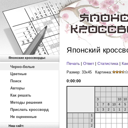
Японский кроссв
Японские кроссворды:
Печать
|
Ответ
|
Статистика
|
Как
Черно-белые
Размер: 33x45
Картинка:
Цветные
0
:
00
:
00
Поиск
Авторы
Как решать
3
10
10
Методы решения
1
7
8
10
4
5
Прислать кроссворд
1
3
2
1
1
2
1
Не оцененные
2
2
Наш сайт: