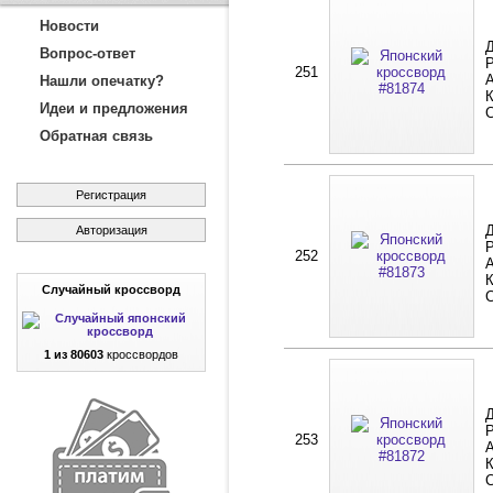
Новости
Д
Вопрос-ответ
Р
251
А
Нашли опечатку?
К
Идеи и предложения
Обратная связь
Регистрация
Д
Авторизация
Р
252
А
К
Случайный кроссворд
1 из 80603
кроссвордов
Д
Р
253
А
К