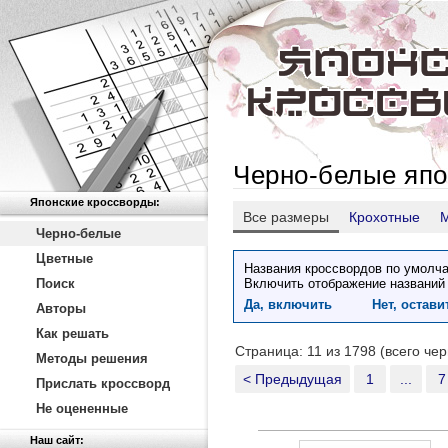
Черно-белые япо
Японские кроссворды:
Все размеры
Крохотные
Черно-белые
Цветные
Названия кроссвордов по умолча
Поиск
Включить отображение названий
Да, включить
Нет, остав
Авторы
Как решать
Страница: 11 из 1798 (всего че
Методы решения
< Предыдущая
1
...
7
Прислать кроссворд
Не оцененные
Наш сайт: