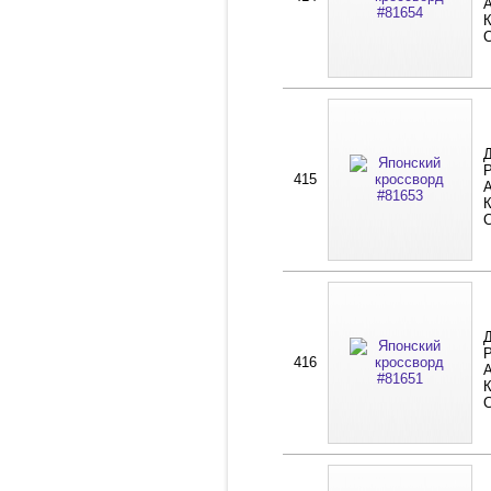
А
К
Д
Р
415
А
К
Д
Р
416
А
К