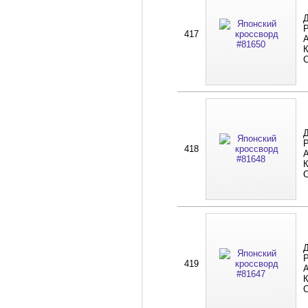
Д
Р
417
А
К
Д
Р
418
А
К
Д
Р
419
А
К