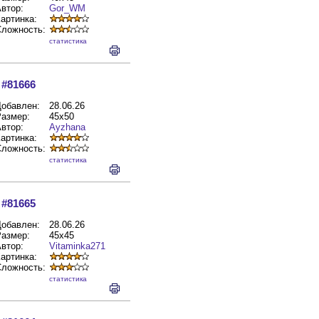
втор:
Gor_WM
артинка:
Сложность:
cтатистика
#81666
обавлен:
28.06.26
азмер:
45x50
втор:
Ayzhana
артинка:
Сложность:
cтатистика
#81665
обавлен:
28.06.26
азмер:
45x45
втор:
Vitaminka271
артинка:
Сложность:
cтатистика