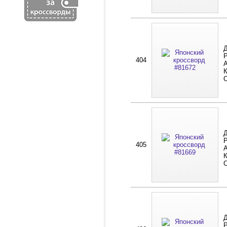
Д
Р
404
А
К
Д
Р
405
А
К
Д
Р