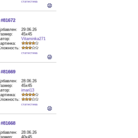
cтатистика
#81672
обавлен:
29.06.26
азмер:
45x45
втор:
Vitaminka271
артинка:
Сложность:
cтатистика
#81669
обавлен:
28.06.26
азмер:
45x45
втор:
imari13
артинка:
Сложность:
cтатистика
#81668
обавлен:
28.06.26
азмер:
40x45