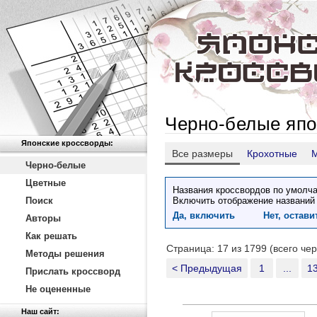
Черно-белые япо
Японские кроссворды:
Все размеры
Крохотные
Черно-белые
Цветные
Названия кроссвордов по умолча
Поиск
Включить отображение названий
Да, включить
Нет, остав
Авторы
Как решать
Страница: 17 из 1799 (всего че
Методы решения
< Предыдущая
1
...
1
Прислать кроссворд
Не оцененные
Наш сайт: