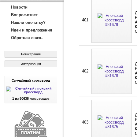
Новости
Д
Вопрос-ответ
Р
401
А
Нашли опечатку?
К
Идеи и предложения
Обратная связь
Регистрация
Д
Авторизация
Р
402
А
К
Случайный кроссворд
1 из 80638
кроссвордов
Д
Р
403
А
К