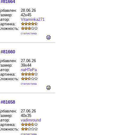
#81664
обавлен:
28.06.26
азмер:
42x45
втор:
Vitaminka271
артинка:
Сложность:
cтатистика
#81660
обавлен:
27.06.26
азмер:
39x44
втор:
naHTePa
артинка:
Сложность:
cтатистика
#81658
обавлен:
27.06.26
азмер:
40x35
втор:
vadimround
артинка:
Сложность:
cтатистика