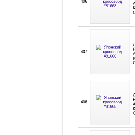
406
А
К
Д
Р
407
А
К
Д
Р
408
А
К