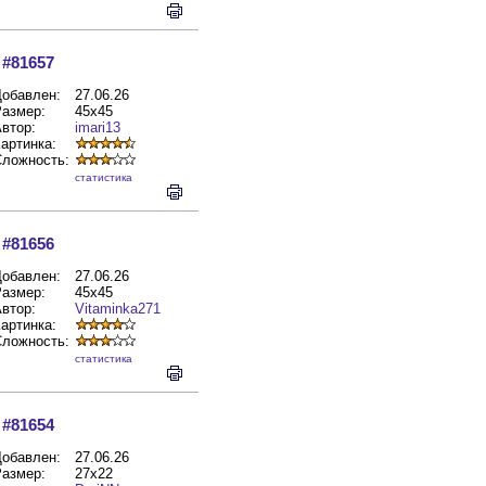
#81657
обавлен:
27.06.26
азмер:
45x45
втор:
imari13
артинка:
Сложность:
cтатистика
#81656
обавлен:
27.06.26
азмер:
45x45
втор:
Vitaminka271
артинка:
Сложность:
cтатистика
#81654
обавлен:
27.06.26
азмер:
27x22