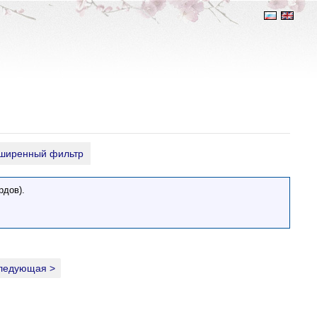
ширенный фильтр
рдов).
ледующая >