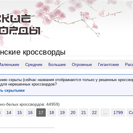
нские кроссворды
Маленькие
Средние
Большие
Огромные
Гигантские
Рас
нию скрыты (сейчас названия отображаются только у решенных кроссво
 для нерешенных кроссвордов?
ить скрытыми
рно-белых кроссвордов: 44959)
3
14
15
16
17
18
19
20
21
22
...
1799
С