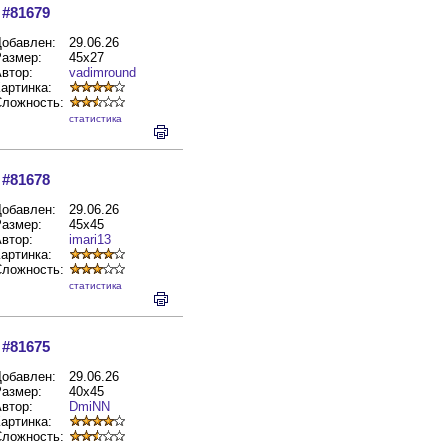
#81679
обавлен:
29.06.26
азмер:
45x27
втор:
vadimround
артинка:
Сложность:
cтатистика
#81678
обавлен:
29.06.26
азмер:
45x45
втор:
imari13
артинка:
Сложность:
cтатистика
#81675
обавлен:
29.06.26
азмер:
40x45
втор:
DmiNN
артинка:
Сложность: