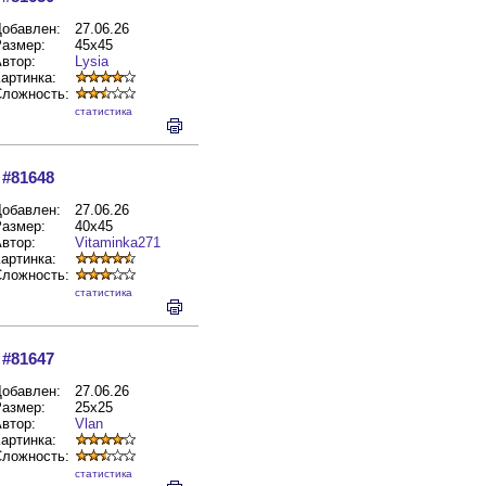
обавлен:
27.06.26
азмер:
45x45
втор:
Lysia
артинка:
Сложность:
cтатистика
#81648
обавлен:
27.06.26
азмер:
40x45
втор:
Vitaminka271
артинка:
Сложность:
cтатистика
#81647
обавлен:
27.06.26
азмер:
25x25
втор:
Vlan
артинка:
Сложность:
cтатистика