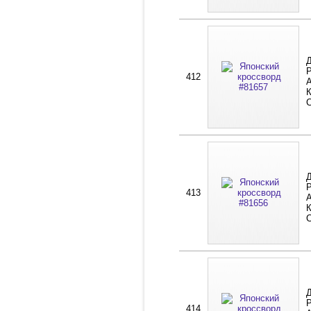
Д
Р
412
А
К
Д
Р
413
А
К
Д
Р
414