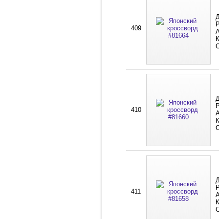
Д
Р
409
А
К
Д
Р
410
А
К
Д
Р
411
А
К