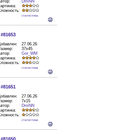
втор:
DmiNN
артинка:
Сложность:
cтатистика
#81653
обавлен:
27.06.26
азмер:
37x45
втор:
Gor_WM
артинка:
Сложность:
cтатистика
#81651
обавлен:
27.06.26
азмер:
7x15
втор:
DmiNN
артинка:
Сложность:
cтатистика
#81650