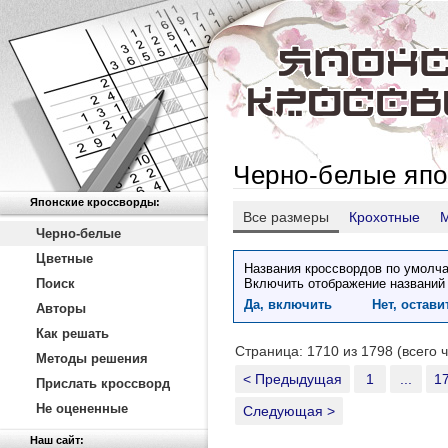
Черно-белые япо
Японские кроссворды:
Все размеры
Крохотные
Черно-белые
Цветные
Названия кроссвордов по умолча
Поиск
Включить отображение названий
Да, включить
Нет, остав
Авторы
Как решать
Страница: 1710 из 1798 (всего 
Методы решения
< Предыдущая
1
...
1
Прислать кроссворд
Не оцененные
Следующая >
Наш сайт: