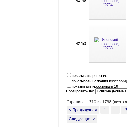
42749
42750
показывать решение
показывать названия кроссвор
показывать кроссворды 18+
Сортировать по:
Страница: 1710 из 1798 (всего 
< Предыдущая
1
...
1
Следующая >