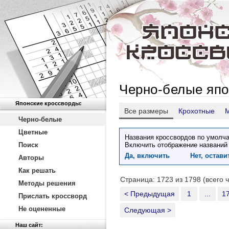
Черно-белые япо
Японские кроссворды:
Все размеры
Крохотные
Черно-белые
Цветные
Названия кроссвордов по умолча
Поиск
Включить отображение названий
Да, включить
Нет, остав
Авторы
Как решать
Страница: 1723 из 1798 (всего 
Методы решения
< Предыдущая
1
...
1
Прислать кроссворд
Не оцененные
Следующая >
Наш сайт: