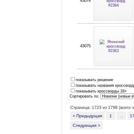
43074
43075
показывать решение
показывать названия кроссвор
показывать кроссворды 18+
Сортировать по:
Страница: 1723 из 1798 (всего 
< Предыдущая
1
...
1
Следующая >