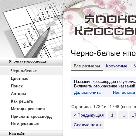
Черно-белые япо
Японские кроссворды:
Все размеры
Крохотные
Черно-белые
Цветные
Названия кроссвордов по умолча
Поиск
Включить отображение названий
Да, включить
Нет, остав
Авторы
Как решать
Страница: 1732 из 1798 (всего 
Методы решения
< Предыдущая
1
...
1
Прислать кроссворд
Не оцененные
Следующая >
Наш сайт: