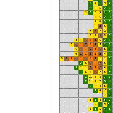
1
4
1
3
4
2
5
5
2
1
2
1
5
5
2
1
8
6
2
2
9
6
5
1
6
3
5
6
4
7
2
3
6
2
2
9
5
5
4
1
7
1
1
6
2
2
6
1
1
7
1
1
5
2
1
6
1
1
7
1
1
5
3
6
2
1
5
1
2
4
4
5
1
2
1
1
1
2
1
1
2
5
2
5
2
5
2
5
3
3
2
1
3
2
2
6
4
1
6
1
3
2
5
4
2
10
3
3
3
1
2
10
4
2
3
1
1
5
4
5
6
1
4
10
6
10
8
5
1
3
5
2
2
1
3
10
6
1
1
6
6