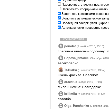
Подсвечивать клетку под курс
Отображать координаты клетки
Заполнять крестиками решенны
Включить автоматическое заче
Последняя зачеркнутая цифра 
Автоматически проверять крос
КОММЕНТАРИИ
ponotat
(2 ноября 2016, 23:15)
Красивые цветочки-подсолнушк
Popova_Natali00
(3 ноября 2016,
велеколепно
TaTuaHa
(3 ноября 2016, 13:57)
Очень красиво. Спасибо!
oraest
(3 ноября 2016, 19:09)
Мило и нежно! Благодарю!
brillmila
(4 ноября 2016, 11:54)
спасибо
Olga_Harchenko
(7 ноября 2016,