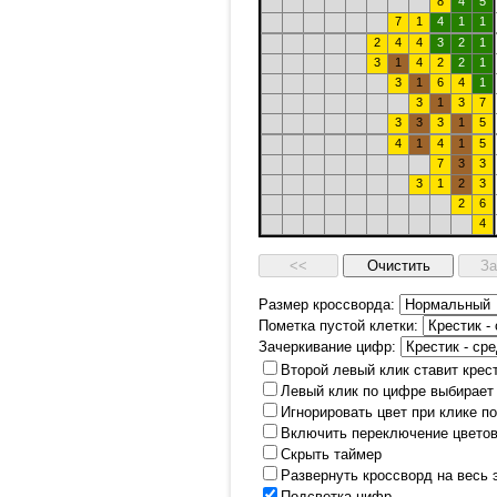
8
4
5
7
1
4
1
1
2
4
4
3
2
1
3
1
4
2
2
1
3
1
6
4
1
3
1
3
7
3
3
3
1
5
4
1
4
1
5
7
3
3
3
1
2
3
2
6
4
Размер кроссворда:
Пометка пустой клетки:
Зачеркивание цифр:
Второй левый клик ставит крес
Левый клик по цифре выбирает
Игнорировать цвет при клике п
Включить переключение цветов
Скрыть таймер
Развернуть кроссворд на весь 
Подсветка цифр