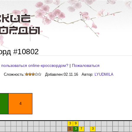
орд #10802
 пользоваться online-кроссвордом?
|
Пожаловаться
Сложность:
Добавлен:
02.11.16
Автор:
LYUDMILA
4
3
9
1
3
7
3