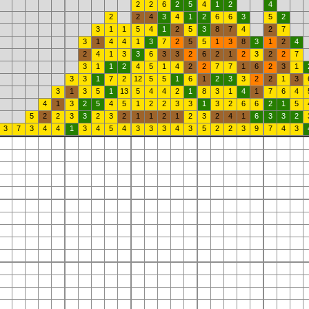
2
2
6
2
5
4
1
2
4
2
2
4
3
4
1
2
6
6
3
5
2
3
1
1
5
4
1
2
5
3
8
7
4
2
7
3
1
4
4
1
3
7
2
5
5
1
3
8
3
1
2
4
2
4
1
3
3
6
3
3
2
6
2
1
2
3
2
2
7
3
1
1
2
4
5
1
4
2
2
7
7
1
6
2
3
1
3
3
1
7
2
12
5
5
1
6
1
2
3
3
2
2
1
3
3
1
3
5
1
13
5
4
4
2
1
8
3
1
4
1
7
6
4
4
1
3
2
5
4
5
1
2
2
3
3
1
3
2
6
6
2
1
5
5
2
2
3
3
2
3
2
1
1
2
1
2
3
2
4
1
6
3
3
2
3
7
3
4
4
1
3
4
5
4
3
3
3
4
3
5
2
2
3
9
7
4
3