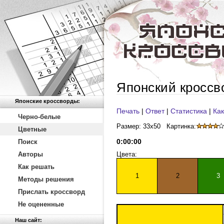
Японский кроссв
Японские кроссворды:
Печать
|
Ответ
|
Статистика
|
Как
Черно-белые
Размер: 33x50
Картинка:
Цветные
0
:
00
:
00
Поиск
Авторы
Цвета:
Как решать
1
2
3
Методы решения
Прислать кроссворд
Не оцененные
Наш сайт: