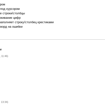
ором
 под курсором
е строки/столбцы
ркивание цифр
заполняет строку/столбец крестиками
сворд на ошибки
и
 11:46)
 13:34)