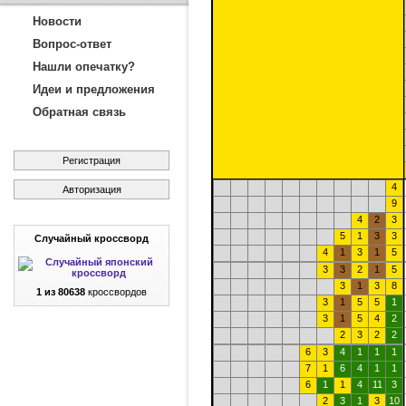
Новости
Вопрос-ответ
Нашли опечатку?
Идеи и предложения
Обратная связь
Регистрация
4
Авторизация
9
4
2
3
5
1
3
3
Случайный кроссворд
4
1
3
1
5
3
3
2
1
5
3
1
3
8
1 из 80638
кроссвордов
3
1
5
5
1
3
1
5
4
2
2
3
2
2
6
3
4
1
1
1
7
1
6
4
1
1
6
1
1
4
11
3
2
3
1
3
10