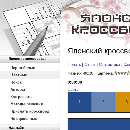
Японский кроссв
Японские кроссворды:
Печать
|
Ответ
|
Статистика
|
Как
Черно-белые
Размер: 40x30
Картинка:
Цветные
0
:
00
:
00
Поиск
Авторы
Цвета:
Как решать
1
2
3
Методы решения
Прислать кроссворд
Не оцененные
Наш сайт: