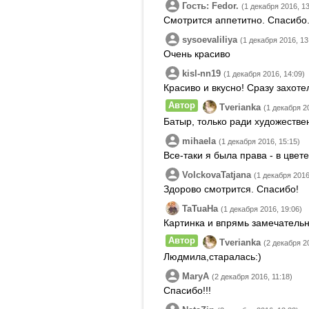
Гость: Fedor.
(1 декабря 2016, 13
Смотрится аппетитно. Спасибо
sysoevaliliya
(1 декабря 2016, 13
Очень красиво
kisl-nn19
(1 декабря 2016, 14:09)
Красиво и вкусно! Сразу захоте
Автор
Tverianka
(1 декабря 2
Батыр, только ради художестве
mihaela
(1 декабря 2016, 15:15)
Все-таки я была права - в цвете
VolckovaTatjana
(1 декабря 2016
Здорово смотрится. Спасибо!
TaTuaHa
(1 декабря 2016, 19:06)
Картинка и впрямь замечательн
Автор
Tverianka
(2 декабря 2
Людмила,старалась:)
MaryA
(2 декабря 2016, 11:18)
Спасибо!!!