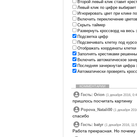
Второй левый клик ставит крес
Левый клик по цифре выбирает
Игнорировать цвет при клике п
Включить переключение цветов
Скрыть таймер
Развернуть кроссворд на весь 
Подсветка цифр
Подсвечивать клетку под курс
Отображать координаты клетки
Заполнять крестиками решенны
Включить автоматическое заче
Последняя зачеркнутая цифра 
Автоматически проверять крос
КОММЕНТАРИИ
Гость: Orion
(1 декабря 2016, 0:4
пришлось посчитать картинку
Popova_Natali00
(1 декабря 2016
спасибо
Гость: batyr
(1 декабря 2016, 11:
Работа прекрасная. Но почему