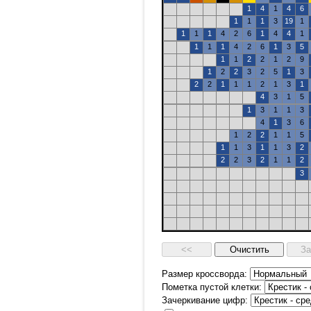
1
4
1
4
6
1
1
1
3
19
1
1
1
1
4
2
6
1
4
4
1
1
1
1
4
2
6
1
3
5
1
1
2
2
1
2
9
1
2
2
3
2
5
1
3
2
2
1
1
1
2
1
3
1
4
3
1
5
1
3
1
1
3
4
1
3
6
1
2
2
1
1
5
1
1
3
1
1
3
2
2
2
3
2
1
1
2
3
Размер кроссворда:
Пометка пустой клетки:
Зачеркивание цифр: