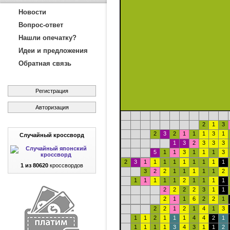
Новости
Вопрос-ответ
Нашли опечатку?
Идеи и предложения
Обратная связь
Регистрация
Авторизация
2
1
3
2
3
2
1
1
1
3
1
Случайный кроссворд
1
3
2
3
3
3
5
1
1
3
1
1
1
3
2
3
1
1
1
1
1
1
1
1
1
1 из 80620
кроссвордов
3
2
2
1
1
1
1
1
2
1
1
1
1
1
2
1
1
1
1
2
2
2
2
3
1
1
2
1
1
6
2
2
1
2
2
1
2
1
4
1
3
1
1
2
1
1
1
4
4
2
1
1
1
1
1
3
4
3
1
1
2