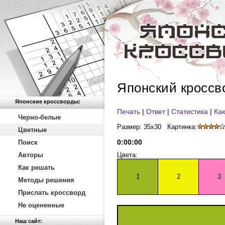
Японский кроссв
Японские кроссворды:
Печать
|
Ответ
|
Статистика
|
Как
Черно-белые
Размер: 35x30
Картинка:
Цветные
0
:
00
:
00
Поиск
Авторы
Цвета:
Как решать
1
2
3
Методы решения
Прислать кроссворд
Не оцененные
Наш сайт: