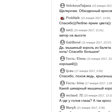
VolckovaTatjana
(15 января 2017
Щелкунчик. Обалденный кроссв
PinkHalk
(15 января 2017, 14:56)
Спасибо))Люблю яркие цвета))
nm1
(15 января 2017, 21:01)
автор на высоте
GaliBond
(15 января 2017, 23:37)
Да, мышиный король из балета 
ночь! Спасибо большое!
Гость: Elena
(15 января 2017, 23
хороший)))
ljceu
(17 января 2017, 0:09)
Спасибо, похож ведь, крысены
Гость: Irina
(17 января 2017, 1:08
Какой шикарный мышиный корол
mclaud_72
(20 января 2017, 13:1
А где у голов глаза? А так крос
MaryA
(21 января 2017, 0:36)