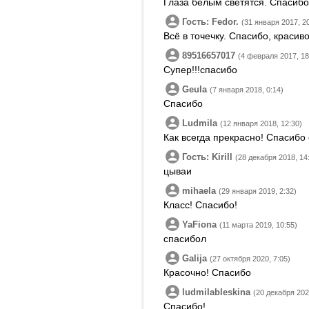
Глаза белым светятся. Спасибо
Гость: Fedor.
(31 января 2017, 2
Всё в точечку. Спасибо, красиво
89516657017
(4 февраля 2017, 18
Супер!!!спасибо
Geula
(7 января 2018, 0:14)
Спасибо
Ludmila
(12 января 2018, 12:30)
Как всегда прекрасно! Спасибо
Гость: Kirill
(28 декабря 2018, 14
цываи
mihaela
(29 января 2019, 2:32)
Класс! Спасибо!
YaFiona
(11 марта 2019, 10:55)
спасибол
Galija
(27 октября 2020, 7:05)
Красочно! Спасибо
ludmilableskina
(20 декабря 202
Спасибо!