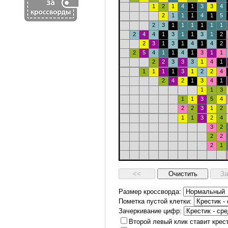
1
2
1
4
1
3
3
4
2
1
1
1
4
1
5
2
3
1
1
1
1
1
1
2
4
4
1
3
1
1
3
1
2
2
3
1
3
1
4
1
4
2
2
5
4
1
1
4
1
3
1
1
2
2
3
3
3
1
4
1
1
1
1
1
3
1
2
2
4
2
4
2
1
3
4
1
1
1
3
1
1
3
5
4
2
2
3
1
2
1
1
3
2
4
3
2
2
2
2
1
Размер кроссворда:
Пометка пустой клетки:
Зачеркивание цифр:
Второй левый клик ставит крес