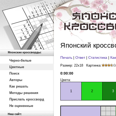
Японский кроссв
Японские кроссворды:
Печать
|
Ответ
|
Статистика
|
Как
Черно-белые
Размер: 22x18
Картинка:
Цветные
0
:
00
:
00
Поиск
Авторы
Цвета:
Как решать
1
2
3
Методы решения
Прислать кроссворд
Не оцененные
Наш сайт: