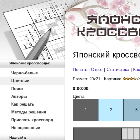
Японский кроссв
Японские кроссворды:
Печать
|
Ответ
|
Статистика
|
Как
Черно-белые
Размер: 20x21
Картинка:
Цветные
0
:
00
:
00
Поиск
Авторы
Цвета:
Как решать
1
2
3
Методы решения
Прислать кроссворд
Не оцененные
Наш сайт: