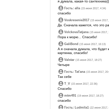
я думала, какая-то сантехника)
Гость: alla
(15 июня 2017, 4:34)
спасибо
Voskresenie2017
(15 июня 2017,
Да. Сначала кажется, что это р
VolckovaTatjana
(15 июня 2017, 
Пора к морю... Спасибо!
GaliBond
(15 июня 2017, 16:13)
А я сначала думала, что будет
картинка, спасибо!
Valstar
(15 июня 2017, 18:27)
Четыре
Гость: Tatʹana
(15 июня 2017, 20:
Так себе
T_V
(15 июня 2017, 22:36)
Спасибо
mtm491
(19 июня 2017, 18:27)
спасибо
Гость: Ludmila1
(22 июня 2017, 