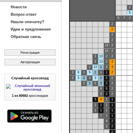
Новости
2
5
Вопрос-ответ
5
7
2
Нашли опечатку?
2
Идеи и предложения
2
2
Обратная связь
2
13
2
15
2
Регистрация
2
13
2
2
2
13
2
2
Авторизация
2
12
1
2
3
2
6
1
5
1
1
1
2
2
3
2
3
3
2
2
2
Случайный кроссворд
2
3
5
3
2
2
8
5
2
3
2
2
1 из 80682
кроссвордов
3
4
1
1
2
2
1
1
1
1
1
1
2
1
1
4
2
2
2
2