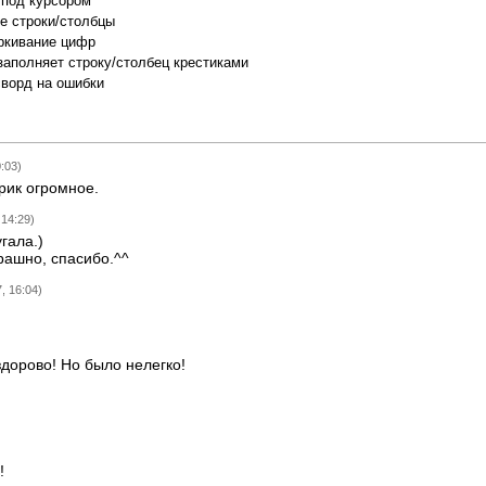
 под курсором
е строки/столбцы
ркивание цифр
заполняет строку/столбец крестиками
сворд на ошибки
:03)
рик огромное.
 14:29)
гала.)
трашно, спасибо.^^
, 16:04)
здорово! Но было нелегко!
!