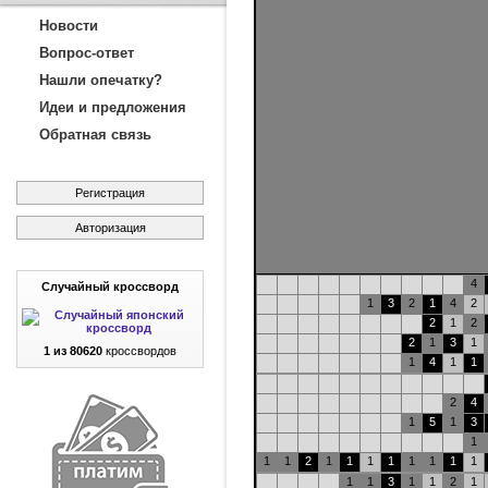
Новости
Вопрос-ответ
Нашли опечатку?
Идеи и предложения
Обратная связь
Регистрация
Авторизация
4
Случайный кроссворд
1
3
2
1
4
2
2
1
2
2
1
3
1
1 из 80620
кроссвордов
1
4
1
1
2
4
1
5
1
3
1
1
1
2
1
1
1
1
1
1
1
1
1
1
3
1
1
2
1