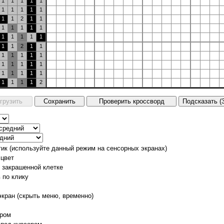
1
1
1
1
1
1
1
1
1
1
1
1
2
1
1
1
1
1
1
1
1
1
1
1
1
1
1
2
1
1
1
1
1
1
1
1
1
1
1
1
1
1
1
1
1
1
1
1
1
2
тик (используйте данный режим на сенсорных экранах)
 цвет
о закрашенной клетке
 по клику
экран (скрыть меню, временно)
ором