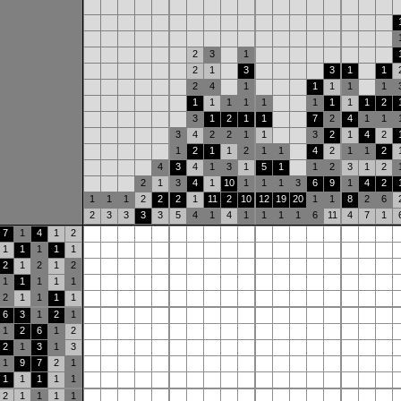
2
3
1
2
1
3
3
1
1
2
4
1
1
1
1
1
1
1
1
1
1
1
1
1
1
2
3
1
2
1
1
7
2
4
1
1
3
4
2
2
1
1
3
2
1
4
2
1
2
1
1
2
1
1
4
2
1
1
2
4
3
4
1
3
1
5
1
1
2
3
1
2
2
1
3
4
1
10
1
1
1
3
6
9
1
4
2
1
1
1
2
2
2
1
11
2
10
12
19
20
1
1
8
2
6
2
3
3
3
3
5
4
1
4
1
1
1
1
6
11
4
7
1
7
1
4
1
2
1
1
1
1
1
2
1
2
1
2
1
1
1
1
1
2
1
1
1
1
6
3
1
2
1
1
2
6
1
2
2
1
3
1
3
1
9
7
2
1
1
1
1
1
1
2
1
1
1
1