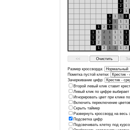
1
1
2
1
2
1
3
1
1
1
3
1
1
1
1
2
1
1
1
1
1
1
2
1
1
1
1
1
2
1
1
1
1
1
1
2
1
1
1
1
1
1
2
1
1
1
2
Размер кроссворда:
Пометка пустой клетки:
Зачеркивание цифр:
Второй левый клик ставит крес
Левый клик по цифре выбирает
Игнорировать цвет при клике п
Включить переключение цветов
Скрыть таймер
Развернуть кроссворд на весь 
Подсветка цифр
Подсвечивать клетку под курс