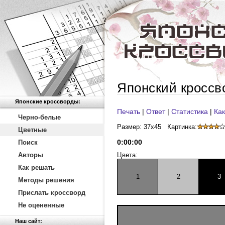
Японский кроссв
Японские кроссворды:
Печать
|
Ответ
|
Статистика
|
Как
Черно-белые
Размер: 37x45
Картинка:
Цветные
0
:
00
:
00
Поиск
Авторы
Цвета:
Как решать
1
2
3
Методы решения
Прислать кроссворд
Не оцененные
Наш сайт: