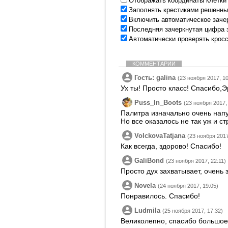
Отображать координаты клетки
Заполнять крестиками решенны
Включить автоматическое заче
Последняя зачеркнутая цифра 
Автоматически проверять крос
КОММЕНТАРИИ
Гость: galina
(23 ноября 2017, 10
Ух ты! Просто класс! Спасибо,Э
Puss_In_Boots
(23 ноября 2017,
Палитра изначально очень напу
Но все оказалось не так уж и с
VolckovaTatjana
(23 ноября 2017
Как всегда, здорово! Спасибо!
GaliBond
(23 ноября 2017, 22:11)
Просто дух захватывает, очень 
Novela
(24 ноября 2017, 19:05)
Понравилось. Спасибо!
Ludmila
(25 ноября 2017, 17:32)
Великолепно, спасибо большое