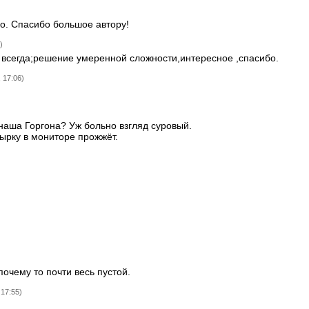
о. Спасибо большое автору!
)
 всегда;решение умеренной сложности,интересное ,спасибо.
 17:06)
 наша Горгона? Уж больно взгляд суровый.
 дырку в мониторе прожжёт.
почему то почти весь пустой.
 17:55)