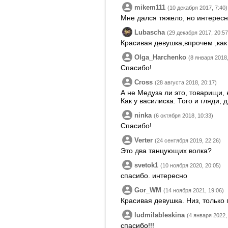
mikem111
(10 декабря 2017, 7:40)
Мне дался тяжело, но интересн
Lubascha
(29 декабря 2017, 20:57
Красивая девушка,впрочем ,как
Olga_Harchenko
(8 января 2018,
Спасибо!
Cross
(28 августа 2018, 20:17)
А не Медуза ли это, товарищи,
Как у василиска. Того и гляди,
ninka
(6 октября 2018, 10:33)
Спасибо!
Verter
(24 сентября 2019, 22:26)
Это два танцующих волка?
svetok1
(10 ноября 2020, 20:05)
спасибо. интересно
Gor_WM
(14 ноября 2021, 19:06)
Красивая девушка. Низ, только 
ludmilableskina
(4 января 2022,
спасибо!!!