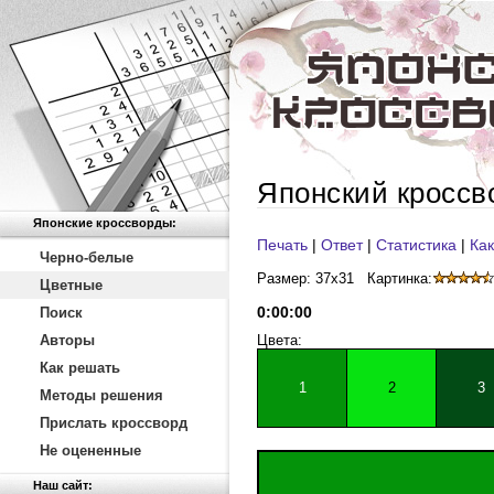
Японский кроссв
Японские кроссворды:
Печать
|
Ответ
|
Статистика
|
Как
Черно-белые
Размер: 37x31
Картинка:
Цветные
0
:
00
:
00
Поиск
Авторы
Цвета:
Как решать
1
2
3
Методы решения
Прислать кроссворд
Не оцененные
Наш сайт: