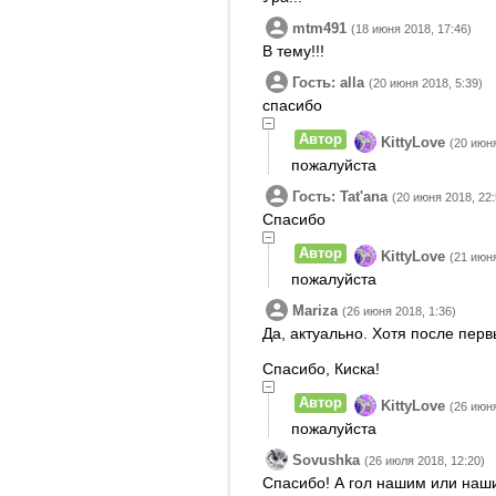
mtm491
(18 июня 2018, 17:46)
В тему!!!
Гость: alla
(20 июня 2018, 5:39)
спасибо
Автор
KittyLove
(20 июня
пожалуйста
Гость: Tatʹana
(20 июня 2018, 22:
Спасибо
Автор
KittyLove
(21 июня
пожалуйста
Mariza
(26 июня 2018, 1:36)
Да, актуально. Хотя после перв
Спасибо, Киска!
Автор
KittyLove
(26 июня
пожалуйста
Sovushka
(26 июля 2018, 12:20)
Спасибо! А гол нашим или наш