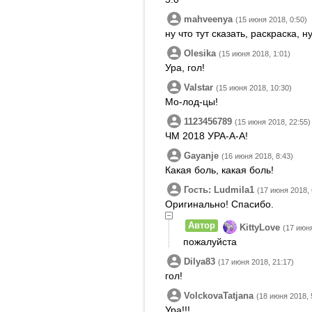
mahveenya
(15 июня 2018, 0:50)
ну что тут сказать, раскраска, н
Olesika
(15 июня 2018, 1:01)
Ура, гол!
Valstar
(15 июня 2018, 10:30)
Мо-лод-цы!
1123456789
(15 июня 2018, 22:55)
ЧМ 2018 УРА-А-А!
Gayanje
(16 июня 2018, 8:43)
Какая боль, какая боль!
Гость: Ludmila1
(17 июня 2018, 
Оригинально! Спасибо.
Автор
KittyLove
(17 июня
пожалуйста
Dilya83
(17 июня 2018, 21:17)
гол!
VolckovaTatjana
(18 июня 2018, 
Ура!!!