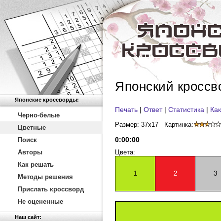
Японский кроссв
Японские кроссворды:
Печать
|
Ответ
|
Статистика
|
Как
Черно-белые
Размер: 37x17
Картинка:
Цветные
0
:
00
:
00
Поиск
Авторы
Цвета:
Как решать
1
2
3
Методы решения
Прислать кроссворд
Не оцененные
Наш сайт: