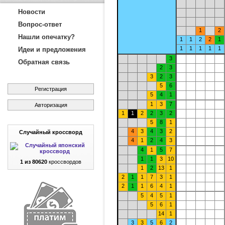
Новости
Вопрос-ответ
1
2
Нашли опечатку?
1
1
2
2
1
1
1
1
1
1
Идеи и предложения
3
Обратная связь
2
3
3
2
3
5
6
Регистрация
5
4
1
1
3
7
Авторизация
1
1
2
2
3
2
5
8
1
4
3
4
3
2
Случайный кроссворд
4
1
2
4
3
4
1
5
7
1
1
3
10
1 из 80620
кроссвордов
1
2
13
1
2
1
1
7
3
1
2
1
1
6
4
1
5
4
5
1
5
6
1
14
1
3
3
5
6
2