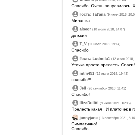
Спасибо. Очень понравилось. 
Гость: Tatʹana
(9 июля 2018, 20:0
Милашка
alsegr
(10 июля 2018, 14:07)
детский
T_V
(11 июля 2018, 19:14)
Спасибо
Гость: Ludmila1
(12 июля 2018, 
Уточка просто прелесть. Спаси
mtm491
(12 июля 2018, 19:43)
спасибо!!!
Jell
(26 сентября 2018, 11:41)
Спасибо!
IlizaDulittl
(9 июля 2021, 16:35)
Прелесть какая ! И платочек в г
jannyjane
(13 сентября 2021, 8:10
Симпатично!
Спасибо