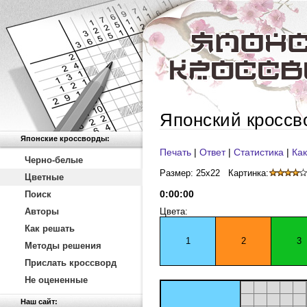
Японский кроссв
Японские кроссворды:
Печать
|
Ответ
|
Статистика
|
Как
Черно-белые
Размер: 25x22
Картинка:
Цветные
0
:
00
:
00
Поиск
Авторы
Цвета:
Как решать
1
2
3
Методы решения
Прислать кроссворд
Не оцененные
Наш сайт: