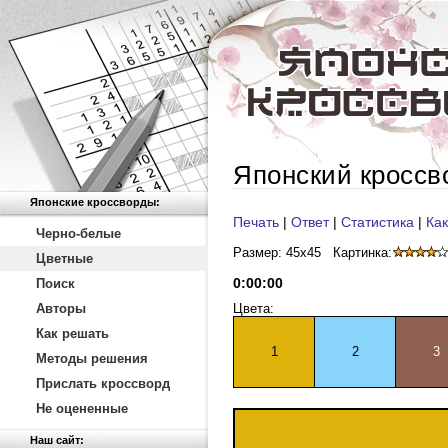
Японский кроссв
Японские кроссворды:
Печать
|
Ответ
|
Статистика
|
Как
Черно-белые
Размер: 45x45
Картинка:
Цветные
0
:
00
:
00
Поиск
Авторы
Цвета:
Как решать
1
2
3
Методы решения
Прислать кроссворд
Не оцененные
Наш сайт: