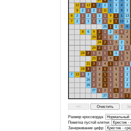
12
1
13
1
1
2
1
3
4
2
9
2
1
2
1
11
1
1
9
3
8
2
1
2
1
1
1
9
1
1
13
7
2
2
1
1
3
1
8
1
13
1
25
1
1
3
8
9
6
9
2
1
2
1
6
2
24
2
1
2
1
5
4
24
2
1
3
2
5
24
2
1
2
2
2
2
24
2
1
3
1
1
1
1
6
23
2
1
4
1
1
7
21
3
1
4
1
1
5
1
19
3
1
4
1
1
5
1
3
7
13
3
3
1
4
1
1
4
2
2
26
2
3
1
1
4
2
2
26
2
3
1
2
3
1
3
27
1
2
1
1
2
2
27
1
2
1
1
Размер кроссворда:
Пометка пустой клетки:
Зачеркивание цифр: