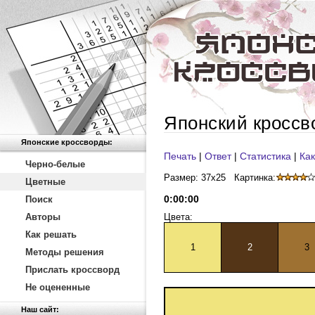
Японский кроссв
Японские кроссворды:
Печать
|
Ответ
|
Статистика
|
Как
Черно-белые
Размер: 37x25
Картинка:
Цветные
0
:
00
:
00
Поиск
Авторы
Цвета:
Как решать
1
2
3
Методы решения
Прислать кроссворд
Не оцененные
Наш сайт: