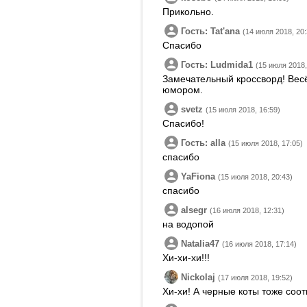
Прикольно.
Гость: Tatʹana
(14 июля 2018, 20:
Спасибо
Гость: Ludmida1
(15 июля 2018,
Замечательный кроссворд! Весё
юмором.
svetz
(15 июля 2018, 16:59)
Спасибо!
Гость: alla
(15 июля 2018, 17:05)
спасибо
YaFiona
(15 июля 2018, 20:43)
спасибо
alsegr
(16 июля 2018, 12:31)
на водопой
Natalia47
(16 июля 2018, 17:14)
Хи-хи-хи!!!
Nickolaj
(17 июля 2018, 19:52)
Хи-хи! А черные коты тоже соо