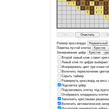
2
4
5
4
1
2
1
1
1
5
2
2
1
2
2
1
3
2
6
2
3
1
Размер кроссворда:
Пометка пустой клетки:
Зачеркивание цифр:
Второй левый клик ставит крес
Левый клик по цифре выбирает
Игнорировать цвет при клике п
Включить переключение цветов
Скрыть таймер
Развернуть кроссворд на весь 
Подсветка цифр
Подсвечивать клетку под курс
Отображать координаты клетки
Заполнять крестиками решенны
Включить автоматическое заче
Последняя зачеркнутая цифра 