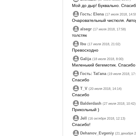
Мой до дыр! Буквально. Спасиб
Гость: Elena
(17 июля 2018, 14:5
Очаровательный чистюля. Авто
alsegr
(17 июля 2018, 17:58)
толстяк
Ibu
(17 июля 2018, 21:02)
Превосходно
Galija
(18 июля 2018, 8:00)
Миленький бегемотик. Спасибо
Гость: Tatʹana
(19 июля 2018, 17:
Спасибо
T_V
(20 июля 2018, 14:14)
Спасибо
Balderdash
(27 июля 2018, 10:42)
Прикольный )
Jell
(16 октября 2018, 12:13)
Спасибо!
Dehanov_Evgeniy
(21 декабря 2