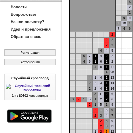
6
Новости
2
2
Вопрос-ответ
9
11
Нашли опечатку?
6
10
1
7
4
6
Идеи и предложения
2
Обратная связь
2
2
2
2
4
4
5
Регистрация
5
7
1
4
2
2
4
8
1
6
2
2
Авторизация
4
8
1
11
4
20
4
1
4
1
13
Случайный кроссворд
2
2
3
1
14
2
2
4
1
14
3
11
2
6
1 из 80603
кроссвордов
3
2
1
5
1
2
2
6
2
1
5
1
9
2
1
5
9
2
3
4
7
2
3
9
2
3
11
1
2
3
12