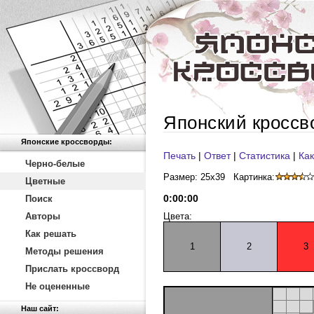
Японский кроссв
Японские кроссворды:
Печать
|
Ответ
|
Статистика
|
Как
Черно-белые
Размер: 25x39
Картинка:
Цветные
0
:
00
:
00
Поиск
Авторы
Цвета:
Как решать
1
2
3
Методы решения
Прислать кроссворд
Не оцененные
Наш сайт: