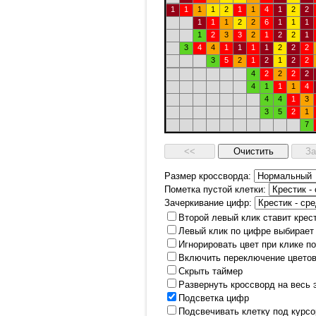
1
1
1
1
2
1
1
4
1
2
2
1
1
1
2
2
6
1
1
1
1
2
3
3
2
1
2
2
1
3
4
4
1
1
1
1
2
2
2
3
5
2
1
2
1
2
2
4
2
2
2
2
4
1
1
1
4
4
4
1
3
3
5
2
1
7
Размер кроссворда:
Пометка пустой клетки:
Зачеркивание цифр:
Второй левый клик ставит крес
Левый клик по цифре выбирает
Игнорировать цвет при клике п
Включить переключение цветов
Скрыть таймер
Развернуть кроссворд на весь 
Подсветка цифр
Подсвечивать клетку под курс