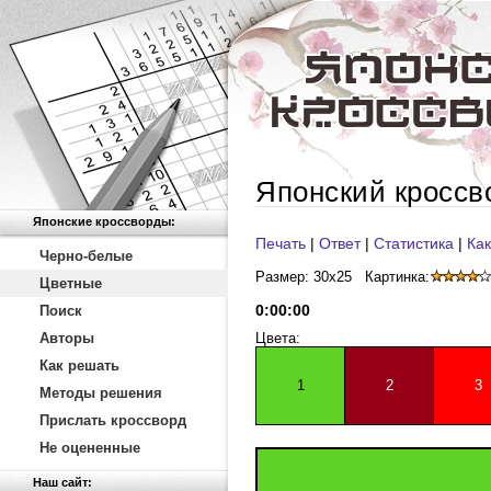
Японский кроссв
Японские кроссворды:
Печать
|
Ответ
|
Статистика
|
Как
Черно-белые
Размер: 30x25
Картинка:
Цветные
0
:
00
:
00
Поиск
Авторы
Цвета:
Как решать
1
2
3
Методы решения
Прислать кроссворд
Не оцененные
Наш сайт: