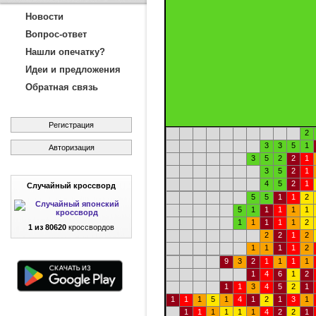
Новости
Вопрос-ответ
Нашли опечатку?
Идеи и предложения
Обратная связь
Регистрация
2
3
3
5
1
Авторизация
3
5
2
2
1
3
5
2
1
4
5
2
1
Случайный кроссворд
5
5
1
1
2
5
1
1
1
1
1
1
1
1
1
1
2
1 из 80620
кроссвордов
2
2
1
2
1
1
1
1
2
9
3
2
1
1
1
1
1
4
6
1
2
1
1
3
4
5
2
1
1
1
1
5
1
4
1
2
1
3
1
1
1
1
1
1
1
4
2
2
1