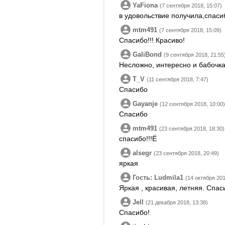
YaFiona
(7 сентября 2018, 15:07)
в удовольствие получила,спаси
mtm491
(7 сентября 2018, 15:09)
Спасибо!!! Красиво!
GaliBond
(9 сентября 2018, 21:55
Несложно, интересно и бабочка
T_V
(11 сентября 2018, 7:47)
Спасибо
Gayanje
(12 сентября 2018, 10:00)
Спасибо
mtm491
(23 сентября 2018, 18:30)
спасибо!!!Ё
alsegr
(23 сентября 2018, 20:49)
яркая
Гость: Ludmila1
(14 октября 201
Яркая , красивая, летняя. Спас
Jell
(21 декабря 2018, 13:38)
Спасибо!