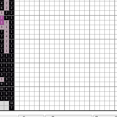
4
2
2
6
2
2
1
2
2
2
5
1
1
2
1
3
1
1
7
4
1
7
4
1
7
2
1
2
1
1
1
1
1
3
1
1
1
1
1
1
1
1
4
1
3
3
2
2
1
3
1
9
4
1
11
4
1
1
5
1
1
6
2
11
7