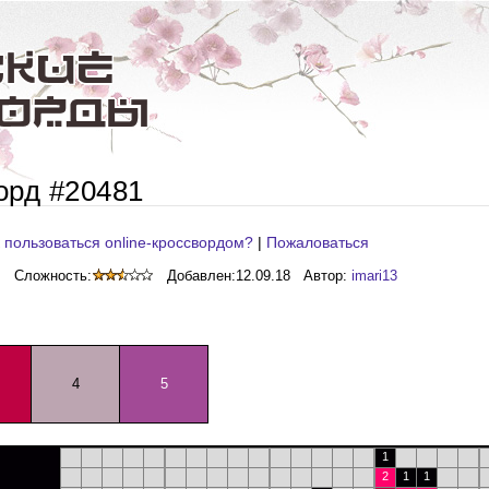
орд #20481
 пользоваться online-кроссвордом?
|
Пожаловаться
Сложность:
Добавлен:
12.09.18
Автор:
imari13
4
5
1
2
1
1