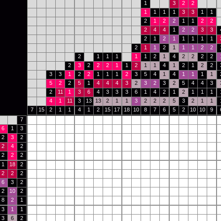
1
3
2
2
1
1
1
1
3
3
1
1
2
1
2
2
1
1
2
2
2
4
4
1
2
2
3
3
2
1
2
1
1
1
1
1
2
1
1
2
1
1
1
2
2
2
1
1
1
1
1
2
1
4
2
2
2
2
2
3
2
2
2
1
1
2
1
1
4
1
2
1
2
2
3
3
1
2
2
1
1
1
2
3
5
4
1
4
1
1
1
1
5
2
2
5
1
4
4
4
3
2
3
2
3
2
5
4
4
3
2
11
1
3
6
4
3
3
3
6
1
4
2
1
2
1
1
1
4
1
11
3
13
13
2
1
1
3
2
2
2
5
3
2
1
1
7
15
2
1
1
4
1
2
15
17
18
10
8
7
6
5
2
10
10
9
7
6
1
3
2
3
2
2
4
2
2
2
2
1
18
2
2
2
2
6
3
2
2
10
2
8
2
1
3
1
1
3
6
2