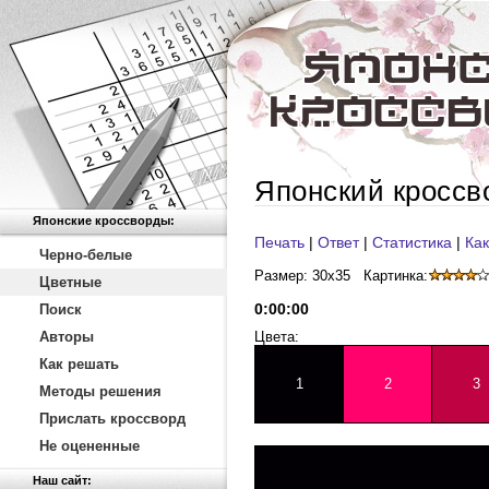
Японский кроссв
Японские кроссворды:
Печать
|
Ответ
|
Статистика
|
Как
Черно-белые
Размер: 30x35
Картинка:
Цветные
0
:
00
:
00
Поиск
Авторы
Цвета:
Как решать
1
2
3
Методы решения
Прислать кроссворд
Не оцененные
Наш сайт: