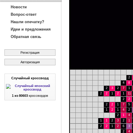
Новости
Вопрос-ответ
Нашли опечатку?
Идеи и предложения
Обратная связь
Регистрация
Авторизация
2
Случайный кроссворд
4
8
2
3
2
7
1
2
2
1
2
1
11
1 из 80603
кроссвордов
2
2
2
2
1
7
5
1
2
1
4
2
2
1
4
1
1
2
3
2
1
2
2
1
2
6
3
2
4