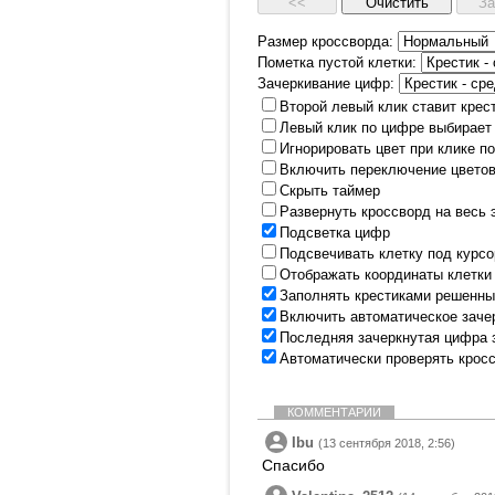
Размер кроссворда:
Пометка пустой клетки:
Зачеркивание цифр:
Второй левый клик ставит крес
Левый клик по цифре выбирает
Игнорировать цвет при клике п
Включить переключение цветов
Скрыть таймер
Развернуть кроссворд на весь 
Подсветка цифр
Подсвечивать клетку под курс
Отображать координаты клетки
Заполнять крестиками решенны
Включить автоматическое заче
Последняя зачеркнутая цифра 
Автоматически проверять крос
КОММЕНТАРИИ
Ibu
(13 сентября 2018, 2:56)
Спасибо