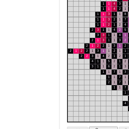
1
1
4
3
1
1
1
4
2
1
1
1
3
1
1
8
1
1
3
2
1
7
1
1
2
1
2
4
2
3
1
1
4
2
5
3
3
1
1
4
1
2
1
3
1
1
3
2
2
1
2
2
1
3
1
2
2
1
2
2
1
3
1
1
2
1
1
2
2
3
1
4
2
1
2
1
4
1
1
5
2
1
2
3
1
1
6
2
1
3
1
1
7
1
3
1
1
7
1
2
1
7
1
1
1
7
1
4