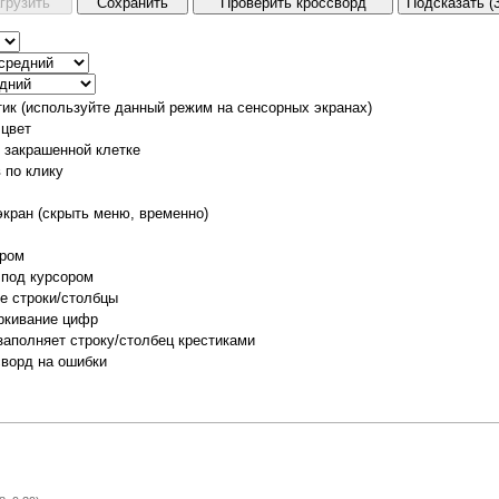
тик (используйте данный режим на сенсорных экранах)
 цвет
о закрашенной клетке
 по клику
экран (скрыть меню, временно)
ором
 под курсором
е строки/столбцы
ркивание цифр
заполняет строку/столбец крестиками
сворд на ошибки