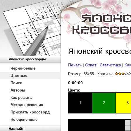
Японский кроссв
Японские кроссворды:
Печать
|
Ответ
|
Статистика
|
Как
Черно-белые
Размер: 35x55
Картинка:
Цветные
0
:
00
:
00
Поиск
Авторы
Цвета:
Как решать
1
2
3
Методы решения
Прислать кроссворд
Не оцененные
Наш сайт: