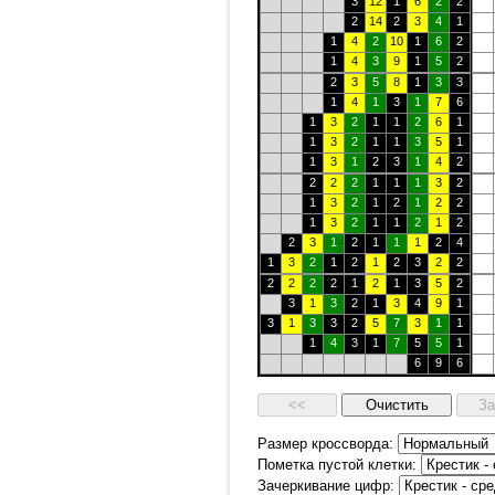
3
12
1
6
2
2
2
14
2
3
4
1
1
4
2
10
1
6
2
1
4
3
9
1
5
2
2
3
5
8
1
3
3
1
4
1
3
1
7
6
1
3
2
1
1
2
6
1
1
3
2
1
1
3
5
1
1
3
1
2
3
1
4
2
2
2
2
1
1
1
3
2
1
3
2
1
2
1
2
2
1
3
2
1
1
2
1
2
2
3
1
2
1
1
1
2
4
1
3
2
1
2
1
2
3
2
2
2
2
2
2
1
2
1
3
5
2
3
1
3
2
1
3
4
9
1
3
1
3
3
2
5
7
3
1
1
1
4
3
1
7
5
5
1
6
9
6
Размер кроссворда:
Пометка пустой клетки:
Зачеркивание цифр: