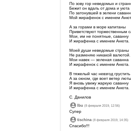
По зову гор неведомых и стран
Бежит он вдаль от дома и уюта
По затонувшей в зелени саванн
Мой жирафенок с именем Анют
А за горами в море капитаны
Приветствуют торжественным 
Мои, им не понятные, саванну
И жирафенка с именем Анюта.
Моей души неведомые страны
Не разменяю никакой валютой.
Мои навек — зеленая саванна
И жирафенок с именем Анюта.
В тяжелый час невзгод грустить 
А за окном, где воет ветер люты
Я вновь увижу жаркую саванну
И жирафенка с именем Анюта.
С. Данилов
Ibu
(8 февраля 2019, 12:56)
Супер
tischina
(8 февраля 2019, 14:35)
Спасибо!!!