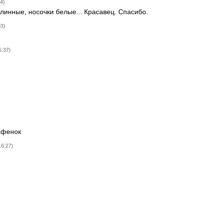
4)
длинные, носочки белые... Красавец. Спасибо.
03)
5:37)
афенок
16:27)