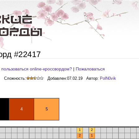
орд #22417
 пользоваться online-кроссвордом?
|
Пожаловаться
Сложность:
Добавлен:
07.02.19
Автор:
PolN0vik
4
5
1
2
2
1