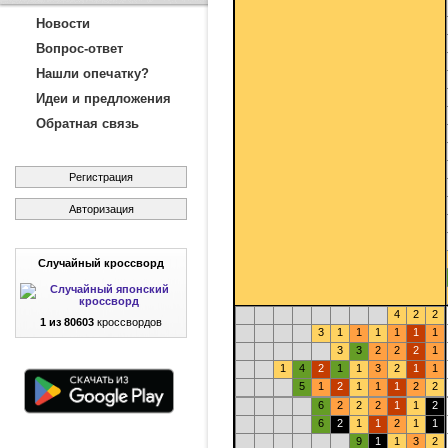
Новости
Вопрос-ответ
Нашли опечатку?
Идеи и предложения
Обратная связь
Регистрация
Авторизация
Случайный кроссворд
4
2
2
1 из 80603
кроссвордов
3
1
1
1
1
1
1
3
3
2
2
2
1
1
4
2
1
1
3
2
1
1
5
1
2
1
1
1
2
2
6
2
2
2
1
1
2
6
2
1
1
2
1
1
9
1
1
3
2