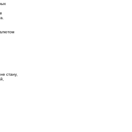
ных
е
а.
салютом
не стану,
й,