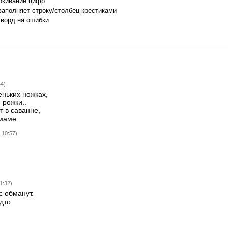
ркивание цифр
заполняет строку/столбец крестиками
сворд на ошибки
44)
ньких ножках,
 рожки..
т в саванне,
 маме.
 10:57)
1:32)
ас обманут.
удто