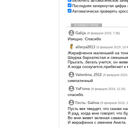
Включить автоматическое заче
Последняя зачеркнутая цифра 
Автоматически проверять крос
КОММЕНТАРИИ
Galija
(8 февраля 2019, 7:36)
Изящно. Спасибо
allarya2013
(8 февраля 2019, 10:
Жирафченок маленький на тоне
Шкурка бархатистая и смешные
Прыгать ,бегать учится; он живе
А когда соскучится,прибегает к
Valentina_2512
(8 февраля 2019,
симпатичный
YaFiona
(8 февраля 2019, 11:24)
спасибо.
Гость: Galina
(8 февраля 2019, 1
Пусть век твердят, что сказки н
Я рад, когда мне говорят, что б
Во мне живет зеленая саванна
И жирафенок с именем Анюта.