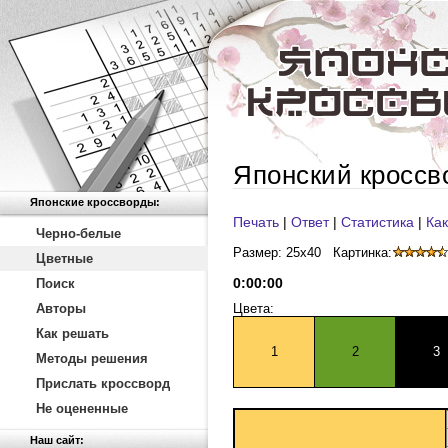
Японский кроссв
Японские кроссворды:
Печать
|
Ответ
|
Статистика
|
Как
Черно-белые
Размер: 25x40
Картинка:
Цветные
0
:
00
:
00
Поиск
Авторы
Цвета:
Как решать
1
2
3
Методы решения
Прислать кроссворд
Не оцененные
Наш сайт: