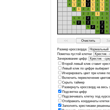
2
2
1
1
2
1
1
1
1
4
1
2
1
2
1
1
1
1
3
1
2
2
1
1
1
3
2
2
2
1
1
3
1
4
2
2
1
1
4
1
6
2
1
2
1
1
2
5
5
2
4
4
4
10
2
6
Размер кроссворда:
Пометка пустой клетки:
Зачеркивание цифр:
Второй левый клик ставит крес
Левый клик по цифре выбирает
Игнорировать цвет при клике п
Включить переключение цветов
Скрыть таймер
Развернуть кроссворд на весь 
Подсветка цифр
Подсвечивать клетку под курс
Отображать координаты клетки
Заполнять крестиками решенны