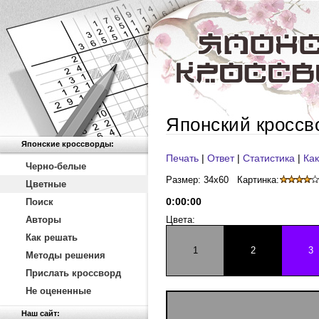
Японский кроссв
Японские кроссворды:
Печать
|
Ответ
|
Статистика
|
Как
Черно-белые
Размер: 34x60
Картинка:
Цветные
0
:
00
:
00
Поиск
Авторы
Цвета:
Как решать
1
2
3
Методы решения
Прислать кроссворд
Не оцененные
Наш сайт: