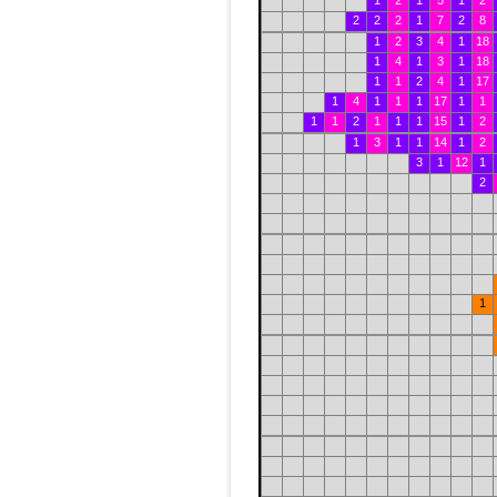
1
2
1
5
1
2
2
2
2
1
7
2
8
1
2
3
4
1
18
1
4
1
3
1
18
1
1
2
4
1
17
1
4
1
1
1
17
1
1
1
1
2
1
1
1
15
1
2
1
3
1
1
14
1
2
3
1
12
1
2
1