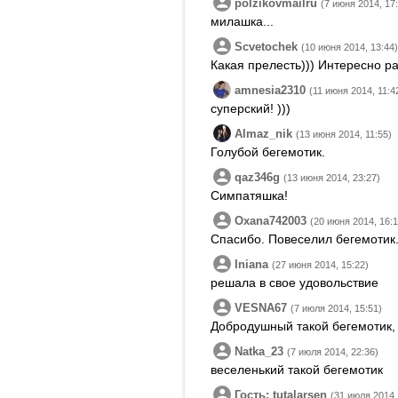
polzikovmailru
(7 июня 2014, 17
милашка...
Scvetochek
(10 июня 2014, 13:44)
Какая прелесть))) Интересно р
amnesia2310
(11 июня 2014, 11:4
суперский! )))
Almaz_nik
(13 июня 2014, 11:55)
Голубой бегемотик.
qaz346g
(13 июня 2014, 23:27)
Симпатяшка!
Oxana742003
(20 июня 2014, 16:1
Спасибо. Повеселил бегемотик
Iniana
(27 июня 2014, 15:22)
решала в свое удовольствие
VESNA67
(7 июля 2014, 15:51)
Добродушный такой бегемотик, эт
Natka_23
(7 июля 2014, 22:36)
веселенький такой бегемотик
Гость: tutalarsen
(31 июля 2014,