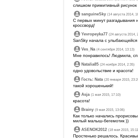
слишком примитивный рисунок д
sanguineSky
(14 августа 2014, 1
С первых минут разгадывания 
кроссворд!
Yevropeyka77
(24 августа 2014, 
SanSky начала с улыбающейся 
Ves_Na
(4 сентября 2014, 13:13)
Мне понравилось! Людмила, сп
Natalia85
(24 ноября 2014, 2:35)
одно удовольствие и красота!
Гость: Nata
(20 января 2015, 23:2
такой хорошенький!
Asja
(1 мая 2015, 17:10)
красота!
Brainy
(9 мая 2015, 13:06)
Как только начались прорисовы
милый малыш-бегемотик ))
ASENOK2012
(18 мая 2015, 15:11
Простенько решалось. Красивы