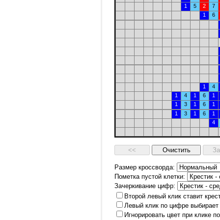
1
5
2
7
1
6
1
4
1
4
1
6
1
1
3
1
6
1
1
3
1
6
1
4
Размер кроссворда:
Пометка пустой клетки:
Зачеркивание цифр:
Второй левый клик ставит крес
Левый клик по цифре выбирает
Игнорировать цвет при клике п