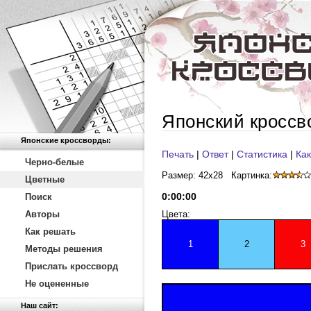
Японский кроссв
Японские кроссворды:
Печать
|
Ответ
|
Статистика
|
Как
Черно-белые
Размер: 42x28
Картинка:
Цветные
0
:
00
:
00
Поиск
Авторы
Цвета:
Как решать
1
2
3
Методы решения
Прислать кроссворд
Не оцененные
Наш сайт: