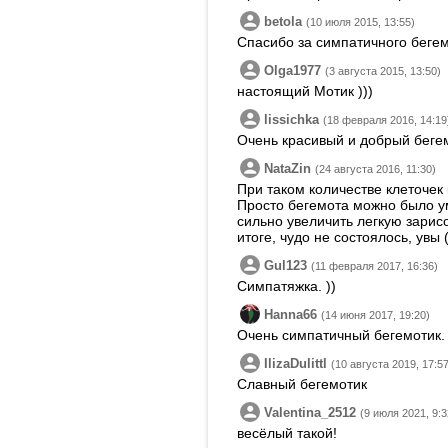
betola
(10 июля 2015, 13:55)
Спасибо за симпатичного бегем
Olga1977
(3 августа 2015, 13:50)
настоящий Мотик )))
lissichka
(18 февраля 2016, 14:19
Очень красивый и добрый беге
NataZin
(24 августа 2016, 11:30)
При таком количестве клеточек
Просто бегемота можно было ум
сильно увеличить легкую зарисо
итоге, чудо не состоялось, увы (
Gul123
(11 февраля 2017, 16:36)
Симпатяжка. ))
Hanna66
(14 июня 2017, 19:20)
Очень симпатичный бегемотик.
IlizaDulittl
(10 августа 2019, 17:57
Славный бегемотик
Valentina_2512
(9 июля 2021, 9:3
весёлый такой!