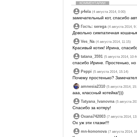
КОММЕНТАРИИ
p4ela
(4 августа 2014, 0:00)
замечательный кот, спасибо ав
Гость: serega
(4 августа 2014, 9:
Довольно симпатичная кошачья
Ves_Na
(4 августа 2014, 11:15)
Красивый котик! Ирина, спасибо
tatana_3591
(5 августа 2014, 10:4
спасибо Ирине. Простенько, но
Peppi
(5 августа 2014, 15:14)
Почему простенько? Замечател
amnesia2310
(5 августа 2014, 15
ааа, классный котейка!)))
Tatyana_Ivanovna
(5 августа 20
Спасибо за котяру!
Oxana742003
(7 августа 2014, 13
Ох уж эти глазки!!!
mn-kononova
(7 августа 2014, 1