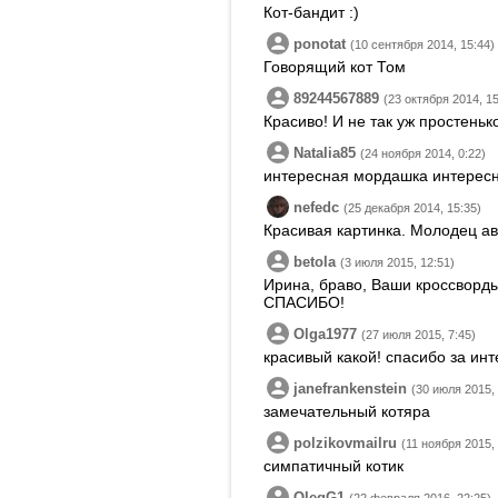
Кот-бандит :)
ponotat
(10 сентября 2014, 15:44)
Говорящий кот Том
89244567889
(23 октября 2014, 15
Красиво! И не так уж простеньк
Natalia85
(24 ноября 2014, 0:22)
интересная мордашка интересно
nefedc
(25 декабря 2014, 15:35)
Красивая картинка. Молодец ав
betola
(3 июля 2015, 12:51)
Ирина, браво, Ваши кроссворды
СПАСИБО!
Olga1977
(27 июля 2015, 7:45)
красивый какой! спасибо за ин
janefrankenstein
(30 июля 2015, 
замечательный котяра
polzikovmailru
(11 ноября 2015,
симпатичный котик
OlegG1