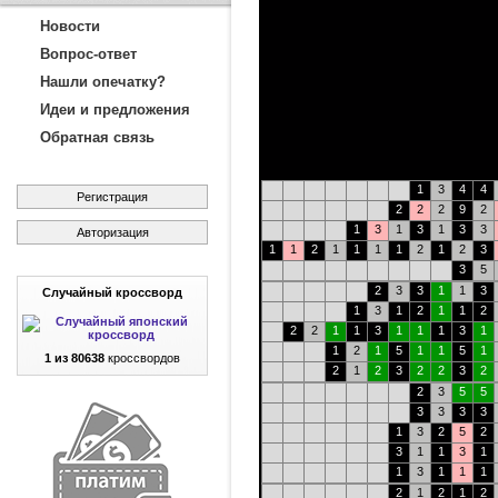
Новости
Вопрос-ответ
Нашли опечатку?
Идеи и предложения
Обратная связь
1
3
4
4
Регистрация
2
2
2
9
2
1
3
1
3
1
3
3
Авторизация
1
1
2
1
1
1
1
2
1
2
3
3
5
2
3
3
1
1
3
Случайный кроссворд
1
3
1
2
1
1
2
2
2
1
1
3
1
1
1
3
1
1
2
1
5
1
1
5
1
1 из 80638
кроссвордов
2
1
2
3
2
2
3
2
2
3
5
5
3
3
3
3
1
3
2
5
2
3
1
1
3
1
1
3
1
1
1
2
1
2
1
2