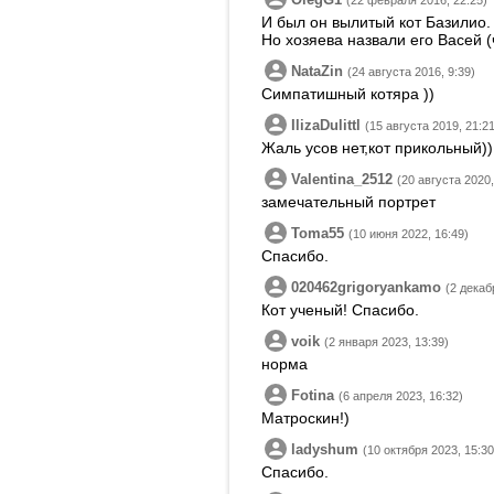
(22 февраля 2016, 22:25)
И был он вылитый кот Базилио.
Но хозяева назвали его Васей 
NataZin
(24 августа 2016, 9:39)
Симпатишный котяра ))
IlizaDulittl
(15 августа 2019, 21:21
Жаль усов нет,кот прикольный))
Valentina_2512
(20 августа 2020,
замечательный портрет
Toma55
(10 июня 2022, 16:49)
Спасибо.
020462grigoryankamo
(2 декаб
Кот ученый! Спасибо.
voik
(2 января 2023, 13:39)
норма
Fotina
(6 апреля 2023, 16:32)
Матроскин!)
ladyshum
(10 октября 2023, 15:30
Спасибо.