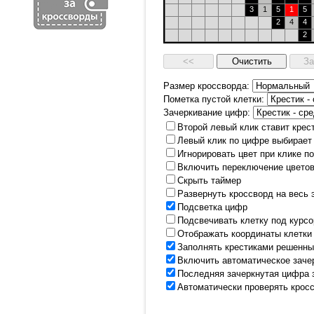
3
1
5
1
5
2
4
4
2
Размер кроссворда:
Пометка пустой клетки:
Зачеркивание цифр:
Второй левый клик ставит крес
Левый клик по цифре выбирает
Игнорировать цвет при клике п
Включить переключение цветов
Скрыть таймер
Развернуть кроссворд на весь 
Подсветка цифр
Подсвечивать клетку под курс
Отображать координаты клетки
Заполнять крестиками решенны
Включить автоматическое заче
Последняя зачеркнутая цифра 
Автоматически проверять крос