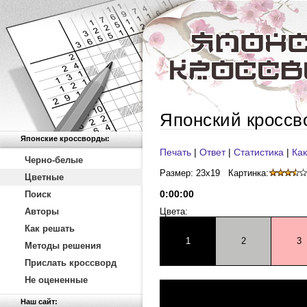
Японский кроссв
Японские кроссворды:
Печать
|
Ответ
|
Статистика
|
Как
Черно-белые
Размер: 23x19
Картинка:
Цветные
0
:
00
:
00
Поиск
Авторы
Цвета:
Как решать
1
2
3
Методы решения
Прислать кроссворд
Не оцененные
Наш сайт: