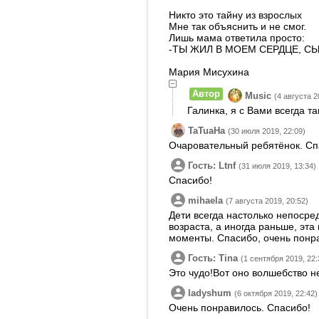
Никто это тайну из взрослых
Мне так объяснить и не смог.
Лишь мама ответила просто:
-ТЫ ЖИЛ В МОЕМ СЕРДЦЕ, С
Мария Мисухина
Автор
Music
(4 августа 2
Галинка, я с Вами всегда т
TaTuaHa
(30 июля 2019, 22:09)
Очаровательный ребятёнок. Сп
Гость: Ltnf
(31 июля 2019, 13:34)
Спасибо!
mihaela
(7 августа 2019, 20:52)
Дети всегда настолько непоср
возраста, а иногда раньше, эта
моменты. Спасибо, очень понра
Гость: Tina
(1 сентября 2019, 22:
Это чудо!Вот оно волшебство н
ladyshum
(6 октября 2019, 22:42)
Очень понравилось. Спасибо!