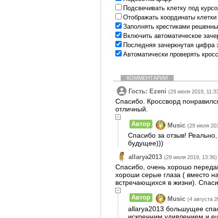
Подсвечивать клетку под курс
Отображать координаты клетки
Заполнять крестиками решенны
Включить автоматическое заче
Последняя зачеркнутая цифра 
Автоматически проверять крос
КОММЕНТАРИИ
Гость: Ezeni
(29 июля 2019, 11:3
Спасибо. Кроссворд понравился
отличный.
Автор
Music
(29 июля 201
Спасибо за отзыв! Реально,
будущее)))
allarya2013
(29 июля 2019, 13:36)
Спасибо, очень хорошо передан
хороши серые глаза ( вместо н
встречающихся в жизни). Спаси
Автор
Music
(4 августа 2
allarya2013 большущее спас
искренним удивлением и ещ