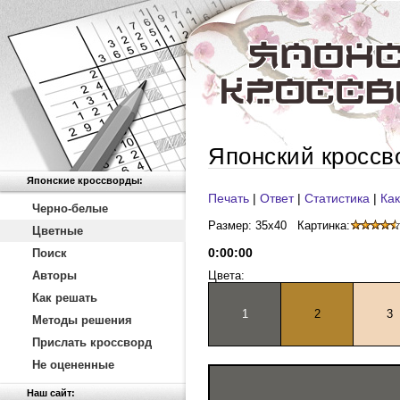
Японский кроссв
Японские кроссворды:
Печать
|
Ответ
|
Статистика
|
Как
Черно-белые
Размер: 35x40
Картинка:
Цветные
0
:
00
:
00
Поиск
Авторы
Цвета:
Как решать
1
2
3
Методы решения
Прислать кроссворд
Не оцененные
Наш сайт: