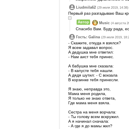
Liudmila62
(29 июля 2019, 14:38)
Первый раз разгадываю Ваш кро
Автор
Music
(4 августа 2
Спасибо Вам. Буду рада, ес
Гость: Galina
(29 июля 2019, 18:
- Скажите, откуда я взялся?
Я всем задавал вопрос.
А дедушка мне ответил:
- Нам аист тебя принес.
А бабушка мне сказала:
- В капусте тебя нашли.
А дядя шутил: - С вокзала
В корзинке тебя принесли.
Я знаю, неправда это,
Мама меня родила,
Я только не знаю ответа,
Где мама меня взяла.
Сестра на меня ворчала:
- Ты голову всем вскружил.
А я начинал сначала:
- А где я до мамы жил?