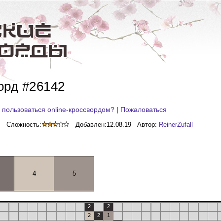
орд #26142
 пользоваться online-кроссвордом?
|
Пожаловаться
Сложность:
Добавлен:
12.08.19
Автор:
ReinerZufall
4
5
2
2
2
2
1