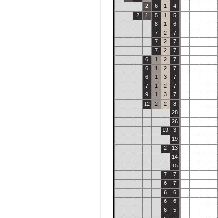
2
6
1
4
2
1
5
1
5
8
1
6
7
2
7
7
2
7
7
2
7
6
1
2
7
6
1
2
7
6
1
3
7
7
1
2
7
9
1
3
7
12
2
2
8
28
26
19
3
19
2
13
14
15
7
7
6
7
6
6
6
6
6
5