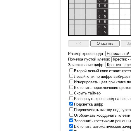
6
5
6
6
6
6
6
5
6
5
5
5
5
5
Размер кроссворда:
Пометка пустой клетки:
Зачеркивание цифр:
Второй левый клик ставит крес
Левый клик по цифре выбирает
Игнорировать цвет при клике п
Включить переключение цветов
Скрыть таймер
Развернуть кроссворд на весь 
Подсветка цифр
Подсвечивать клетку под курс
Отображать координаты клетки
Заполнять крестиками решенны
Включить автоматическое заче