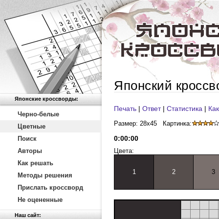
Японский кроссв
Японские кроссворды:
Печать
|
Ответ
|
Статистика
|
Как
Черно-белые
Размер: 28x45
Картинка:
Цветные
0
:
00
:
00
Поиск
Авторы
Цвета:
Как решать
1
2
3
Методы решения
Прислать кроссворд
Не оцененные
Наш сайт: