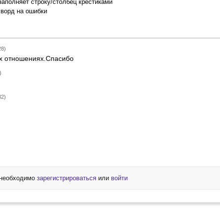
заполняет строку/столбец крестиками
сворд на ошибки
28)
ех отношениях.Спасибо
)
32)
 необходимо
зарегистрироваться
или
войти