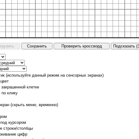
тик (используйте данный режим на сенсорных экранах)
 цвет
о закрашенной клетке
 по клику
экран (скрыть меню, временно)
ором
 под курсором
е строки/столбцы
ркивание цифр