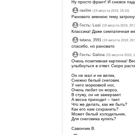
Ну просто франт! И снежок пада
ravilm
(19 августа 2019, 19:10)
Рановато зимнюю тему затронул
Гость: Lusi
(19 августа 2019, 20:
Классика! Даже симпатичная ме
tatana_3591
(19 августа 2019, 20:
спасибо, но рановато
Гость: Galina
(20 августа 2019, 1
Очень позитивная картинка! Ве
улыбнуться в ответ. Скоро раста
Он не мал и не велик,
Снежно белый снеговик.
У него морковкой нос,
Очень любит он мороз,
В стужу, он не замерзает.
А весна приходит – тает.
Что же делать, как же быть?
Как его нам сохранить?
Может белый холодильник,
Для снеговика купить?
Савончик В.