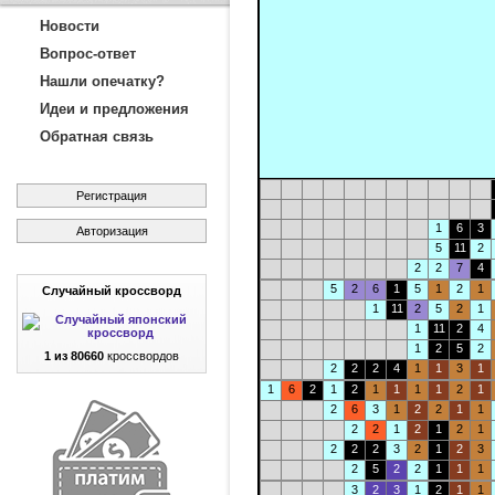
Новости
Вопрос-ответ
Нашли опечатку?
Идеи и предложения
Обратная связь
Регистрация
1
6
3
Авторизация
5
11
2
2
2
7
4
5
2
6
1
5
1
2
1
Случайный кроссворд
1
11
2
5
2
1
1
11
2
4
1
2
5
2
1 из 80660
кроссвордов
2
2
2
4
1
1
3
1
1
6
2
1
2
1
1
1
1
2
1
2
6
3
1
2
2
1
1
2
2
1
2
1
2
1
2
2
2
3
2
1
2
3
2
5
2
2
1
1
1
3
2
3
1
2
1
1