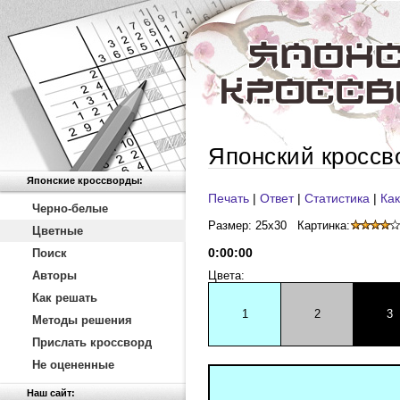
Японский кроссв
Японские кроссворды:
Печать
|
Ответ
|
Статистика
|
Как
Черно-белые
Размер: 25x30
Картинка:
Цветные
0
:
00
:
00
Поиск
Авторы
Цвета:
Как решать
1
2
3
Методы решения
Прислать кроссворд
Не оцененные
Наш сайт: