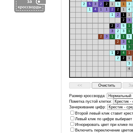
2
5
3
2
2
1
1
1
3
1
4
1
1
2
2
1
4
1
2
1
1
2
3
2
2
5
1
3
2
3
1
2
3
1
2
1
1
2
3
6
1
3
1
2
4
1
2
2
1
3
4
Размер кроссворда:
Пометка пустой клетки:
Зачеркивание цифр:
Второй левый клик ставит крес
Левый клик по цифре выбирает
Игнорировать цвет при клике п
Включить переключение цветов