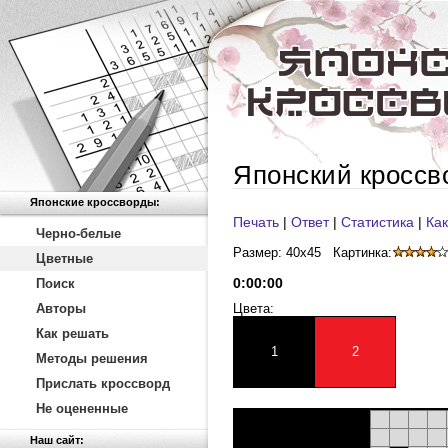
Японский кроссв
Японские кроссворды:
Печать
|
Ответ
|
Статистика
|
Как
Черно-белые
Размер: 40x45
Картинка:
Цветные
0
:
00
:
00
Поиск
Авторы
Цвета:
Как решать
1
2
Методы решения
Прислать кроссворд
Не оцененные
Наш сайт: