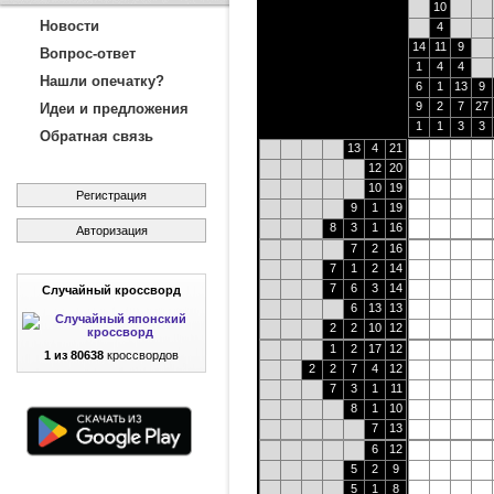
10
Новости
4
14
11
9
Вопрос-ответ
1
4
4
Нашли опечатку?
6
1
13
9
9
2
7
27
Идеи и предложения
1
1
3
3
Обратная связь
13
4
21
12
20
10
19
Регистрация
9
1
19
8
3
1
16
Авторизация
7
2
16
7
1
2
14
7
6
3
14
Случайный кроссворд
6
13
13
2
2
10
12
1
2
17
12
1 из 80638
кроссвордов
2
2
7
4
12
7
3
1
11
8
1
10
7
13
6
12
5
2
9
5
1
8