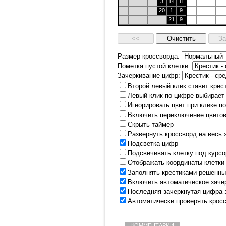
3
14
11
20
1
9
21
9
Размер кроссворда:
Пометка пустой клетки:
Зачеркивание цифр:
Второй левый клик ставит крес
Левый клик по цифре выбирает
Игнорировать цвет при клике п
Включить переключение цветов
Скрыть таймер
Развернуть кроссворд на весь 
Подсветка цифр
Подсвечивать клетку под курс
Отображать координаты клетки
Заполнять крестиками решенны
Включить автоматическое заче
Последняя зачеркнутая цифра 
Автоматически проверять крос
КОММЕНТАРИИ