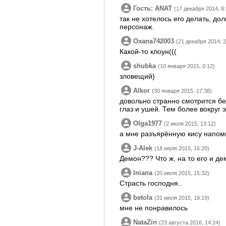
Гость: ANAT
(17 декабря 2014, 8:
так не хотелось его делать, дол
персонаж.
Oxana742003
(21 декабря 2014, 2
Какой-то клоун(((
shubka
(10 января 2015, 0:12)
зловещий)
Alkor
(30 января 2015, 17:38)
довольно странно смотрится бе
глаз и ушей. Тем более вокруг
Olga1977
(2 июля 2015, 13:12)
а мне разъярённую кису напоми
J-Alek
(18 июля 2015, 16:20)
Демон??? Что ж, на то его и д
Iniana
(20 июля 2015, 15:32)
Страсть господня..
betola
(31 июля 2015, 19:19)
мне не понравилось
NataZin
(23 августа 2016, 14:24)