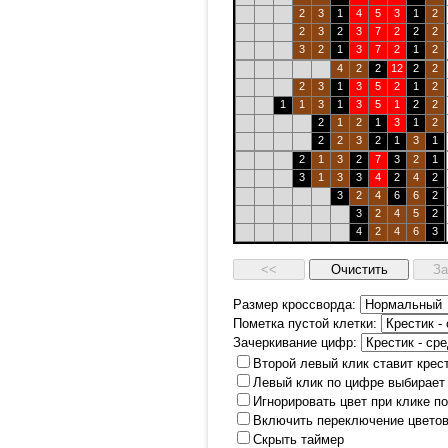
2
3
1
4
5
3
1
2
2
3
2
3
7
2
2
2
3
2
1
3
7
2
1
2
4
2
2
12
2
2
2
3
1
3
5
2
1
2
1
1
3
1
3
5
1
2
2
2
1
2
1
3
1
2
2
2
3
2
1
3
1
2
1
3
2
7
3
2
1
3
1
3
3
4
2
4
2
3
2
4
6
6
2
3
2
4
5
2
4
2
4
6
3
Размер кроссворда:
Пометка пустой клетки:
Зачеркивание цифр:
Второй левый клик ставит крес
Левый клик по цифре выбирает
Игнорировать цвет при клике п
Включить переключение цветов
Скрыть таймер