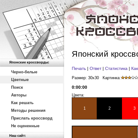
Японский кроссв
Японские кроссворды:
Печать
|
Ответ
|
Статистика
|
Как
Черно-белые
Размер: 30x30
Картинка:
Цветные
0
:
00
:
00
Поиск
Авторы
Цвета:
Как решать
1
2
3
Методы решения
Прислать кроссворд
Не оцененные
Наш сайт: