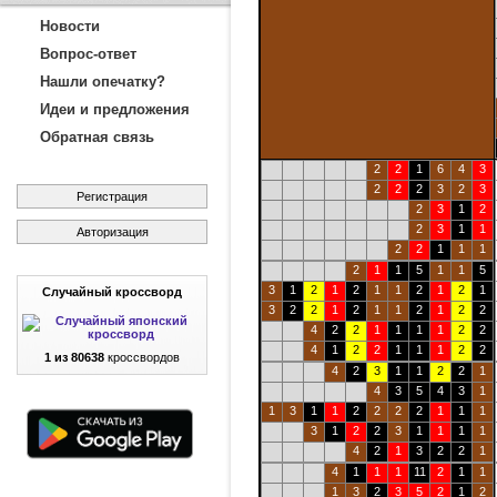
Новости
Вопрос-ответ
Нашли опечатку?
Идеи и предложения
Обратная связь
2
2
1
6
4
3
2
2
2
3
2
3
Регистрация
2
3
1
2
2
3
1
1
Авторизация
2
2
1
1
1
2
1
1
5
1
1
5
3
1
2
1
2
1
1
2
1
2
1
Случайный кроссворд
3
2
2
1
2
1
1
2
1
2
2
4
2
2
1
1
1
1
2
2
4
1
2
2
1
1
1
2
2
1 из 80638
кроссвордов
4
2
3
1
1
2
2
1
4
3
5
4
3
1
1
3
1
1
2
2
2
2
1
1
1
3
1
2
2
3
1
1
1
1
4
2
1
3
2
2
1
4
1
1
1
11
2
1
1
1
3
2
3
5
2
1
2