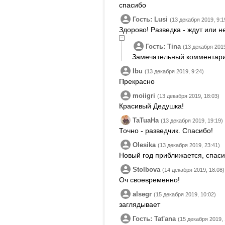
спасибо
Гость: Lusi
(13 декабря 2019, 9:1
Здорово! Разведка - ждут или не
Гость: Tina
(13 декабря 2019
Замечательный комментари
Ibu
(13 декабря 2019, 9:24)
Прекрасно
moiigri
(13 декабря 2019, 18:03)
Красивый Дедушка!
TaTuaHa
(13 декабря 2019, 19:19)
Точно - разведчик. Спасибо!
Olesika
(13 декабря 2019, 23:41)
Новый год приближается, спаси
Stolbova
(14 декабря 2019, 18:08)
Оч своевременно!
alsegr
(15 декабря 2019, 10:02)
заглядывает
Гость: Tatʹana
(15 декабря 2019, 