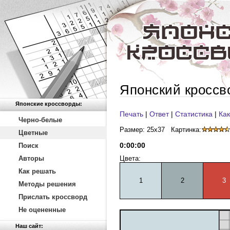
Японский кроссв
Японские кроссворды:
Печать
|
Ответ
|
Статистика
|
Как
Черно-белые
Размер: 25x37
Картинка:
Цветные
0
:
00
:
00
Поиск
Авторы
Цвета:
Как решать
1
2
3
Методы решения
Прислать кроссворд
Не оцененные
Наш сайт: