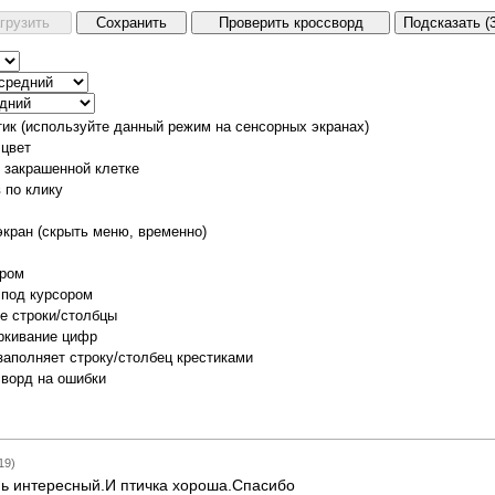
тик (используйте данный режим на сенсорных экранах)
 цвет
о закрашенной клетке
 по клику
экран (скрыть меню, временно)
ором
 под курсором
е строки/столбцы
ркивание цифр
заполняет строку/столбец крестиками
сворд на ошибки
19)
нь интересный.И птичка хороша.Спасибо