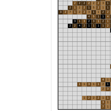
2
2
2
2
2
2
3
1
2
1
2
2
1
5
2
1
1
3
2
7
1
2
2
3
1
1
2
2
4
5
1
1
4
3
1
3
2
3
1
2
1
2
2
4
2
1
1
1
1
2
4
1
1
1
3
1
1
2
1
2
3
1
2
2
2
1
1
3
1
7
1