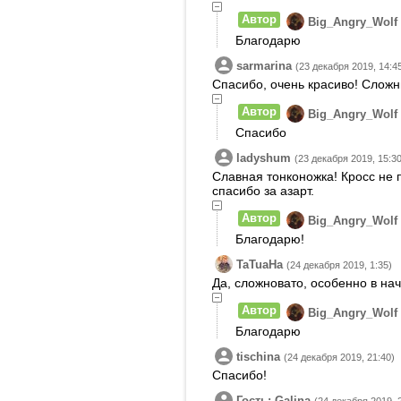
Автор
Big_Angry_Wolf
Благодарю
sarmarina
(23 декабря 2019, 14:4
Спасибо, очень красиво! Сложн
Автор
Big_Angry_Wolf
Спасибо
ladyshum
(23 декабря 2019, 15:30
Славная тонконожка! Кросс не 
спасибо за азарт.
Автор
Big_Angry_Wolf
Благодарю!
TaTuaHa
(24 декабря 2019, 1:35)
Да, сложновато, особенно в на
Автор
Big_Angry_Wolf
Благодарю
tischina
(24 декабря 2019, 21:40)
Спасибо!
Гость: Galina