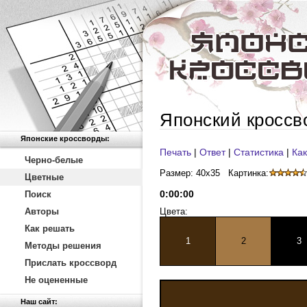
Японский кроссв
Японские кроссворды:
Печать
|
Ответ
|
Статистика
|
Как
Черно-белые
Размер: 40x35
Картинка:
Цветные
0
:
00
:
00
Поиск
Авторы
Цвета:
Как решать
1
2
3
Методы решения
Прислать кроссворд
Не оцененные
Наш сайт: