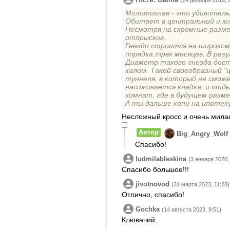
(24 декабря 2019, 
Молотоглав - это удивитель
Oбитает в центральной и ю
Несмотря на скромные разме
отпрысков.
Гнездо строится на широком
порядка трех месяцев. В ре
Диаметр такого гнезда дост
калом. Такой своеобразный "
туннеля, в который не сможе
насиживается кладка, и отд
комнат, где в будущем разм
А ты дальше копи на ипотеку
Несложный кросс и очень милая
Автор
Big_Angry_Wolf
Спасибо!
ludmilableskina
(3 января 2020,
Спасибо большое!!!
jivotnovod
(31 марта 2023, 11:28)
Отлично, спасибо!
Gochka
(14 августа 2023, 9:51)
Клювачий.