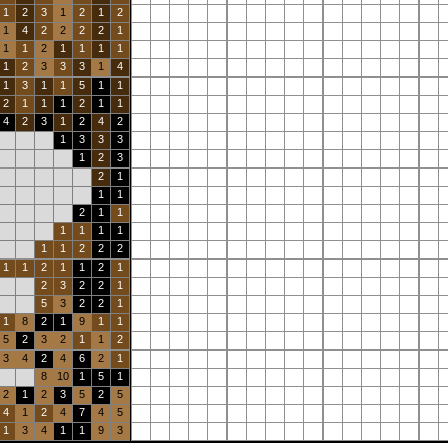
1
2
3
1
2
1
2
1
4
2
2
2
2
1
1
1
2
1
1
1
1
1
2
3
3
3
1
4
1
3
1
1
5
1
1
2
1
1
1
2
1
1
4
2
3
1
2
4
2
1
3
3
3
1
2
3
2
1
1
1
2
1
1
1
1
1
1
1
1
2
2
2
1
1
2
1
1
2
1
2
3
2
2
1
5
3
2
2
1
1
8
2
1
9
1
1
5
2
3
2
1
1
2
3
4
2
4
6
2
1
8
10
1
5
1
2
1
2
3
5
2
5
4
1
2
4
7
4
5
1
3
4
1
1
9
3