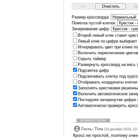
Размер кроссворда:
Пометка пустой клетки:
Зачеркивание цифр:
Второй левый клик ставит крес
Левый клик по цифре выбирает
Игнорировать цвет при клике п
Включить переключение цветов
Скрыть таймер
Развернуть кроссворд на весь 
Подсветка цифр
Подсвечивать клетку под курс
Отображать координаты клетки
Заполнять крестиками решенны
Включить автоматическое заче
Последняя зачеркнутая цифра 
Автоматически проверять крос
КОММЕНТАРИИ
Гость: Tina
(23 декабря 2019, 13:
Кросс не простой, поэтому оче