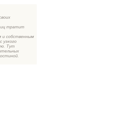
своих
птиц тратит
м и собственным
с узкого
ую. Тут
нительных
гостиной.