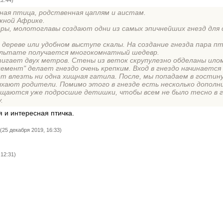
22:44)
ная птица, родственная цаплям и аистам.
жной Африке.
ры, молотоглавы создают одни из самых эпичнейших гнезд для 
 дереве или удобном выступе скалы. На создание гнезда пара 
зультате получается многокомнатный шедевр.
игает двух метров. Стены из веток скрупулезно обделаны ило
цемент" делает гнездо очень крепким. Вход в гнездо начинается 
т влезть ни одна хищная гатила. После, мы попадаем в гостин
ыхают родители. Помимо этого в гнезде есть несколько допол
ещаются уже подросшие детишки, чтобы всем не было тесно в 
.
 и интересная птичка.
(25 декабря 2019, 16:33)
 12:31)