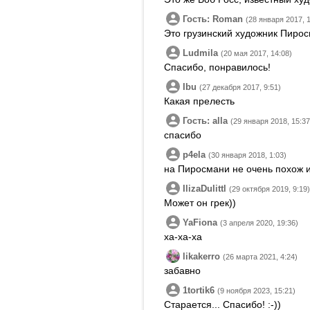
Гость: Roman
(28 января 2017, 
Это грузинский художник Пирос
Ludmila
(20 мая 2017, 14:08)
Спасибо, понравилось!
Ibu
(27 декабря 2017, 9:51)
Какая прелесть
Гость: alla
(29 января 2018, 15:37
спасибо
p4ela
(30 января 2018, 1:03)
на Пиросмани не очень похож и
IlizaDulittl
(29 октября 2019, 9:19)
Может он грек))
YaFiona
(3 апреля 2020, 19:36)
ха-ха-ха
likakerro
(26 марта 2021, 4:24)
забавно
1tortik6
(9 ноября 2023, 15:21)
Старается... Спасибо! :-))