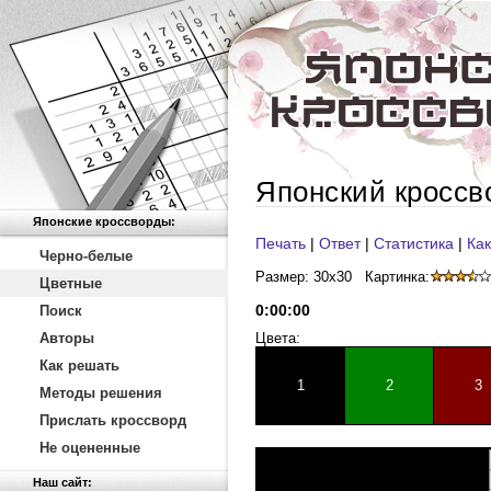
Японский кроссв
Японские кроссворды:
Печать
|
Ответ
|
Статистика
|
Как
Черно-белые
Размер: 30x30
Картинка:
Цветные
0
:
00
:
00
Поиск
Авторы
Цвета:
Как решать
1
2
3
Методы решения
Прислать кроссворд
Не оцененные
Наш сайт: