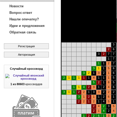
Новости
Вопрос-ответ
Нашли опечатку?
Идеи и предложения
Обратная связь
3
Регистрация
2
6
3
2
7
7
Авторизация
1
7
1
1
2
7
3
1
1
5
6
Случайный кроссворд
3
2
1
3
2
1
6
2
1
1
1
1
1
4
1
1
1
5
5
2
1
8
5
1 из 80603
кроссвордов
1
1
4
2
3
1
2
4
6
3
1
1
2
2
1
3
3
2
2
2
3
1
2
1
1
2
6
1
2
2
1
2
1
4
5
1
2
4
2
3
5
2
1
4
2
4
1
2
2
6
1
3
2