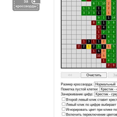
8
1
10
2
3
1
3
4
1
8
2
5
3
3
3
1
7
1
7
9
1
1
14
8
4
1
3
8
8
4
6
4
1
2
3
4
2
5
4
5
1
3
1
1
2
3
5
2
2
1
2
1
1
1
5
1
6
3
7
1
10
5
6
2
1
4
3
2
9
Размер кроссворда:
Пометка пустой клетки:
Зачеркивание цифр:
Второй левый клик ставит крес
Левый клик по цифре выбирает
Игнорировать цвет при клике п
Включить переключение цветов