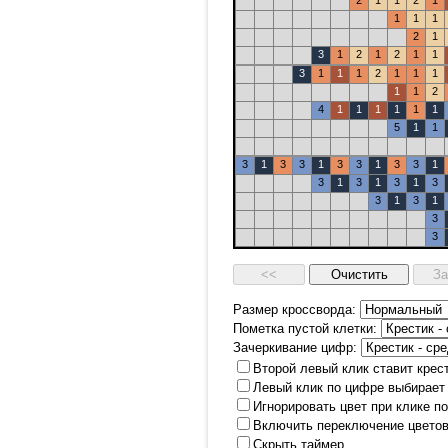
2
1
1
2
1
1
1
1
2
1
3
1
2
1
2
1
1
3
1
1
1
2
1
1
1
1
1
2
4
1
1
1
1
1
1
5
1
1
3
1
3
3
1
3
3
1
3
3
1
3
1
3
1
3
1
3
3
1
3
1
3
3
Размер кроссворда:
Пометка пустой клетки:
Зачеркивание цифр:
Второй левый клик ставит крес
Левый клик по цифре выбирает
Игнорировать цвет при клике п
Включить переключение цветов
Скрыть таймер