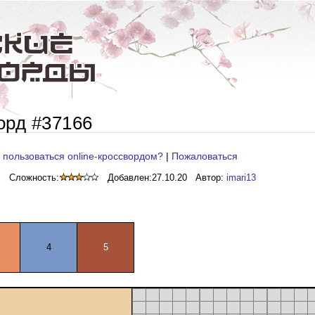
орд #37166
 пользоваться online-кроссвордом?
|
Пожаловаться
Сложность:
Добавлен:
27.10.20
Автор:
imari13
4
5