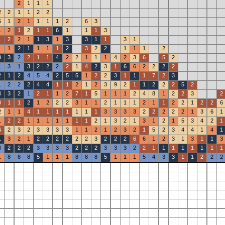
2
1
1
1
2
2
1
1
2
2
5
1
2
1
1
1
1
2
6
3
1
2
1
2
1
1
6
1
1
1
3
1
2
2
1
1
3
1
3
3
1
1
3
1
1
1
2
1
1
1
1
2
3
2
2
1
1
1
2
3
3
2
2
1
1
4
2
2
1
1
1
4
2
3
6
5
2
1
3
1
3
2
2
2
2
1
4
2
3
1
6
6
2
2
2
2
2
1
2
4
5
4
2
5
5
1
2
2
3
1
1
1
7
2
3
1
2
2
2
4
4
1
1
2
1
2
3
9
2
1
1
2
2
2
5
2
4
3
2
1
2
1
1
2
7
1
5
1
1
1
2
4
8
1
2
2
3
2
3
1
1
2
1
2
2
2
3
1
1
2
1
1
1
2
1
1
2
2
1
2
2
6
2
1
1
4
1
1
1
1
1
1
1
3
3
3
3
2
2
2
2
2
1
3
6
1
1
2
2
1
1
1
1
1
1
1
2
1
3
2
1
3
1
2
1
5
3
4
2
1
4
2
3
2
3
3
3
3
1
1
2
1
2
3
2
1
5
2
3
4
4
1
4
1
1
3
2
1
2
2
2
2
2
2
3
2
2
2
6
6
1
2
3
1
3
1
1
3
3
2
2
2
3
3
3
3
2
2
2
3
3
3
2
2
1
1
1
1
1
1
1
1
1
8
8
8
5
1
1
1
8
8
8
5
1
1
1
5
4
3
3
1
1
2
2
2