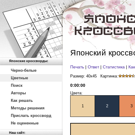
Японский кроссв
Японские кроссворды:
Печать
|
Ответ
|
Статистика
|
Как
Черно-белые
Размер: 40x45
Картинка:
Цветные
0
:
00
:
00
Поиск
Авторы
Цвета:
Как решать
1
2
3
Методы решения
Прислать кроссворд
Не оцененные
Наш сайт: