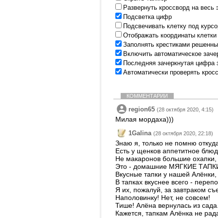
Развернуть кроссворд на весь 
Подсветка цифр
Подсвечивать клетку под курс
Отображать координаты клетки
Заполнять крестиками решенны
Включить автоматическое заче
Последняя зачеркнутая цифра 
Автоматически проверять крос
КОММЕНТАРИИ
region65
(28 октября 2020, 4:15)
Милая мордаха)))
1Galina
(28 октября 2020, 22:18)
Знаю я, только не помню откуда
Есть у щенков аппетитное блюд
Не макаронов большие охапки,
Это - домашние МЯГКИЕ ТАПК
Вкусные тапки у нашей Алёнки,
В тапках вкуснее всего - перепо
Я их, пожалуй, за завтраком съ
Наполовинку! Нет, не совсем!
Тише! Алёна вернулась из сада
Кажется, тапкам Алёнка не рада