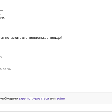
..
:
ки,
тся потискать это толстенькое тельце!
7)
0, 18:30)
 необходимо
зарегистрироваться
или
войти