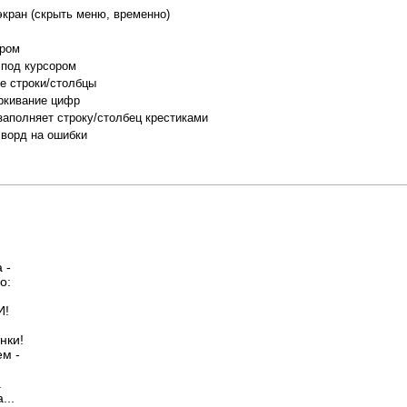
экран (скрыть меню, временно)
ором
 под курсором
е строки/столбцы
ркивание цифр
заполняет строку/столбец крестиками
сворд на ошибки
 -
о:
И!
нки!
ем -
.
...