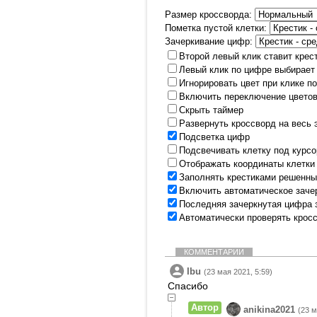
Размер кроссворда:
Пометка пустой клетки:
Зачеркивание цифр:
Второй левый клик ставит крес
Левый клик по цифре выбирает
Игнорировать цвет при клике п
Включить переключение цветов
Скрыть таймер
Развернуть кроссворд на весь 
Подсветка цифр
Подсвечивать клетку под курс
Отображать координаты клетки
Заполнять крестиками решенны
Включить автоматическое заче
Последняя зачеркнутая цифра 
Автоматически проверять крос
КОММЕНТАРИИ
Ibu
(23 мая 2021, 5:59)
Спасибо
Автор
anikina2021
(23 м