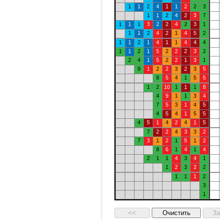
1
1
2
4
1
1
2
2
3
1
1
2
4
2
3
7
1
1
1
3
2
2
4
2
3
1
1
1
2
4
2
1
4
5
2
1
1
2
1
4
1
1
4
4
4
1
1
2
1
5
2
2
2
3
2
2
4
1
5
2
2
1
3
1
9
1
2
2
3
2
3
5
8
5
4
1
5
5
1
2
10
1
1
1
8
4
9
1
1
3
4
7
5
3
1
4
5
4
5
4
1
5
5
4
5
1
4
2
4
1
5
7
2
2
4
3
3
2
7
3
1
2
1
5
1
2
8
6
1
4
1
4
2
1
1
4
3
4
1
1
2
3
2
2
1
1
1
2
3
1