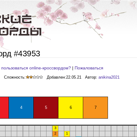
орд #43953
 пользоваться online-кроссвордом?
|
Пожаловаться
Сложность:
Добавлен:
22.05.21
Автор:
anikina2021
4
5
6
7
3
2
1