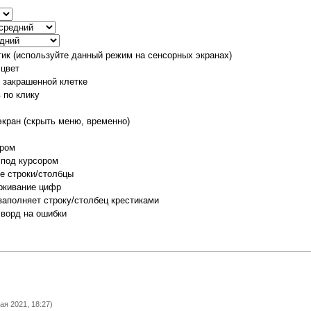
тик (используйте данный режим на сенсорных экранах)
 цвет
о закрашенной клетке
 по клику
экран (скрыть меню, временно)
ором
 под курсором
е строки/столбцы
ркивание цифр
заполняет строку/столбец крестиками
сворд на ошибки
ая 2021, 18:27)