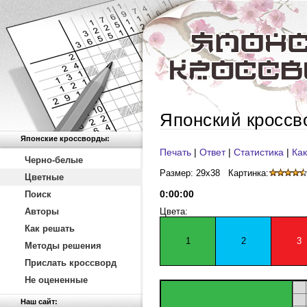
Японский кроссв
Японские кроссворды:
Печать
|
Ответ
|
Статистика
|
Как
Черно-белые
Размер: 29x38
Картинка:
Цветные
0
:
00
:
00
Поиск
Авторы
Цвета:
Как решать
1
2
3
Методы решения
Прислать кроссворд
Не оцененные
Наш сайт: