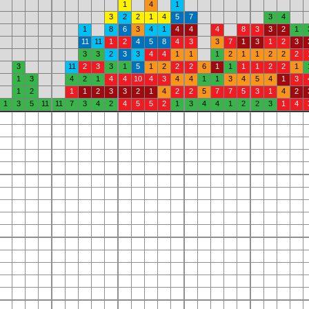
1
4
1
3
2
2
1
4
5
7
3
4
1
8
6
3
4
1
4
4
4
8
3
3
2
1
11
11
1
2
4
5
8
4
3
3
7
1
3
1
2
3
3
3
2
3
3
4
4
1
1
1
2
1
1
2
2
2
3
11
2
3
3
1
5
1
2
2
2
6
1
1
1
1
2
2
1
1
3
4
2
1
4
4
10
4
3
4
4
1
1
3
4
5
4
1
3
1
2
1
1
2
3
3
2
1
4
2
2
5
7
7
5
3
1
4
2
1
3
5
11
11
7
3
4
2
4
5
5
2
1
3
4
4
1
2
2
3
1
4