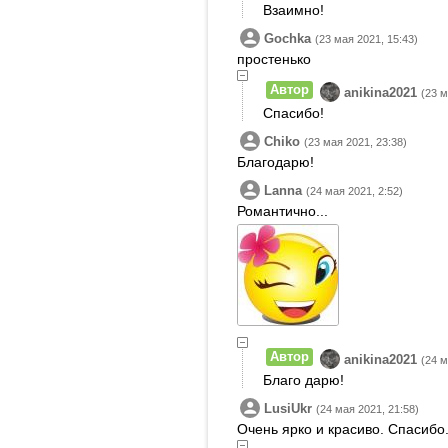
Взаимно!
Gochka
(23 мая 2021, 15:43)
простенько
Автор
anikina2021
(23 м
Спасибо!
Chiko
(23 мая 2021, 23:38)
Благодарю!
Lanna
(24 мая 2021, 2:52)
Романтично...
Автор
anikina2021
(24 м
Благо дарю!
LusiUkr
(24 мая 2021, 21:58)
Очень ярко и красиво. Спасибо