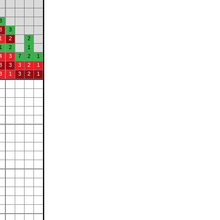
3
3
3
1
2
2
1
2
1
4
3
7
2
1
3
3
3
2
1
3
1
3
2
1