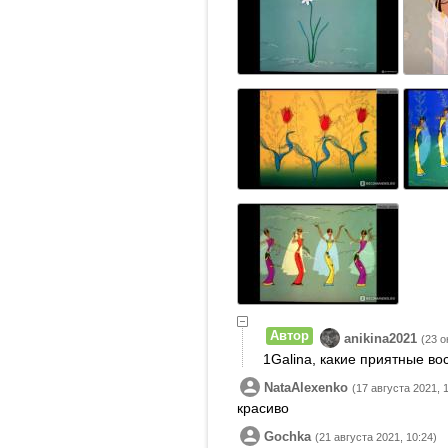
Автор
anikina2021
(23 о
1Galina, какие приятные в
NataAlexenko
(17 августа 2021, 
красиво
Gochka
(21 августа 2021, 10:24)