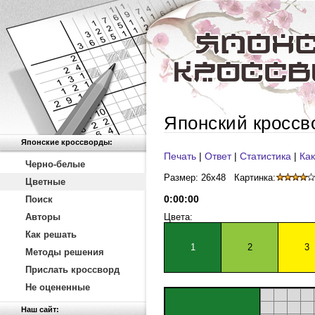
Японский кроссв
Японские кроссворды:
Печать
|
Ответ
|
Статистика
|
Как
Черно-белые
Размер: 26x48
Картинка:
Цветные
0
:
00
:
00
Поиск
Авторы
Цвета:
Как решать
1
2
3
Методы решения
Прислать кроссворд
Не оцененные
Наш сайт: