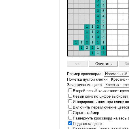
3
5
4
4
3
5
4
4
3
5
1
1
2
4
1
1
2
4
1
1
3
3
1
1
2
1
1
1
1
2
2
1
1
1
1
4
Размер кроссворда:
Пометка пустой клетки:
Зачеркивание цифр:
Второй левый клик ставит крес
Левый клик по цифре выбирает
Игнорировать цвет при клике п
Включить переключение цветов
Скрыть таймер
Развернуть кроссворд на весь 
Подсветка цифр