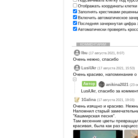
Подсвечивать клетку под курс
Отображать координаты клетки
Заполнять крестиками решенны
Включить автоматическое заче
Последняя зачеркнутая цифра 
Автоматически проверять крос
КОММЕНТАРИИ
Ibu
(17 августа 2021, 8:07)
Очень нежно, спасибо
LusiUkr
(17 августа 2021, 15:53)
Очень красиво, напоминание о 
Автор
anikina2021
(23 о
LusiUkr, спасибо за коммен
1Galina
(17 августа 2021, 19:03)
Очень изящно и красиво. Нежны
Напомнил старый замечательны
"Кашмирская песня".
Там весенние цветы превращали
красивая, была как раз нарцисс