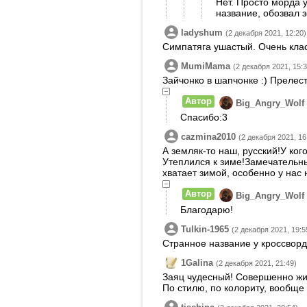
Нет. Просто морда у
название, обозвал 
ladyshum
(2 декабря 2021, 12:20)
Симпатяга ушастый. Очень кла
MumiMama
(2 декабря 2021, 15:3
Зайчонко в шапчонке :) Прелес
Автор
Big_Angry_Wolf
Спасибо:3
cazmina2010
(2 декабря 2021, 16
А земляк-то наш, русский!У ко
Утеплился к зиме!Замечательны
хватает зимой, особенно у нас 
Автор
Big_Angry_Wolf
Благодарю!
Tulkin-1965
(2 декабря 2021, 19:5
Странное название у кроссворд
1Galina
(2 декабря 2021, 21:49)
Заяц чудесный! Совершенно жи
По стилю, по колориту, вообще 