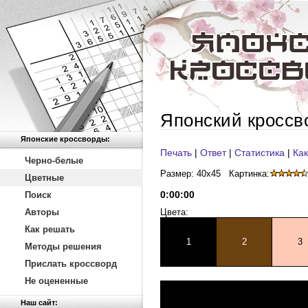
Японский кроссв
Японские кроссворды:
Печать
|
Ответ
|
Статистика
|
Как
Черно-белые
Размер: 40x45
Картинка:
Цветные
0
:
00
:
00
Поиск
Авторы
Цвета:
Как решать
1
2
3
Методы решения
Прислать кроссворд
Не оцененные
Наш сайт: