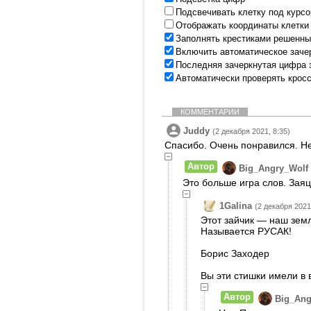
Подсвечивать клетку под курс
Отображать координаты клетки
Заполнять крестиками решенны
Включить автоматическое заче
Последняя зачеркнутая цифра 
Автоматически проверять крос
КОММЕНТАРИИ
Juddy
(2 декабря 2021, 8:35)
Спасибо. Очень понравился. Не
Автор
Big_Angry_Wolf
Это больше игра слов. Заяц
1Galina
(2 декабря 2021
Этот зайчик — наш зем
Называется РУСАК!
Борис Заходер
Вы эти стишки имели в 
Автор
Big_Ang