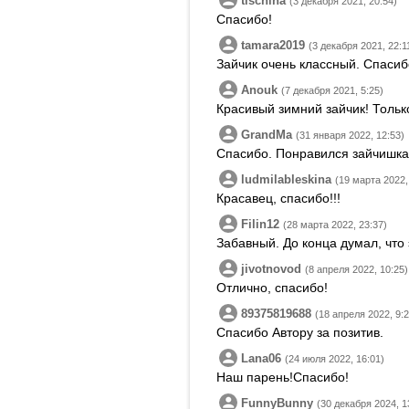
tischina
(3 декабря 2021, 20:54)
Спасибо!
tamara2019
(3 декабря 2021, 22:1
Зайчик очень классный. Спасиб
Anouk
(7 декабря 2021, 5:25)
Красивый зимний зайчик! Тольк
GrandMa
(31 января 2022, 12:53)
Спасибо. Понравился зайчишка
ludmilableskina
(19 марта 2022,
Красавец, спасибо!!!
Filin12
(28 марта 2022, 23:37)
Забавный. До конца думал, что 
jivotnovod
(8 апреля 2022, 10:25)
Отлично, спасибо!
89375819688
(18 апреля 2022, 9:2
Спасибо Автору за позитив.
Lana06
(24 июля 2022, 16:01)
Наш парень!Спасибо!
FunnyBunny
(30 декабря 2024, 1