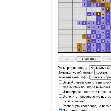
1
3
1
2
4
1
2
1
1
1
1
2
6
2
1
8
1
1
2
2
8
2
2
2
2
3
1
2
1
4
2
1
2
1
1
4
1
2
2
3
4
1
1
1
6
2
7
2
2
7
2
2
4
2
1
1
5
11
2
1
1
1
1
Размер кроссворда:
Пометка пустой клетки:
Зачеркивание цифр:
Второй левый клик ставит крес
Левый клик по цифре выбирает
Игнорировать цвет при клике п
Включить переключение цветов
Скрыть таймер
Развернуть кроссворд на весь 
Подсветка цифр