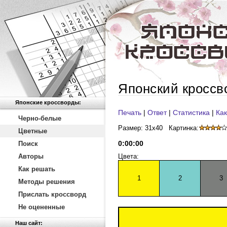
Японский кроссв
Японские кроссворды:
Печать
|
Ответ
|
Статистика
|
Как
Черно-белые
Размер: 31x40
Картинка:
Цветные
0
:
00
:
00
Поиск
Авторы
Цвета:
Как решать
1
2
3
Методы решения
Прислать кроссворд
Не оцененные
Наш сайт: